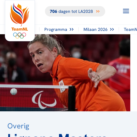
706
dagen tot LA2028
TERUG NAAR
HET
OVERZICHT
Programma
Milaan 2026
TeamN
Overig