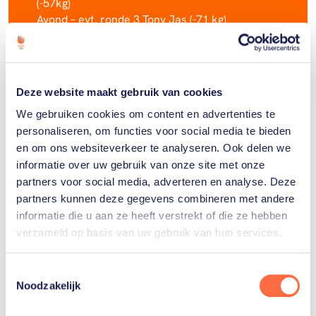
(-57kg)
Avond – evt. ronde 3 Tony Jas (-71 kg)
Avond – evt. ronde 3 Gradus Kraus (-80 kg)
11 maart
Avond – evt. halve finale Maud van der Toorn
Deze website maakt gebruik van cookies
(-57kg)
We gebruiken cookies om content en advertenties te
Avond – evt. kwartfinale Tony Jas (-71 kg)
personaliseren, om functies voor social media te bieden
Avond – evt. kwartfinale Gradus Kraus (-80 kg)
en om ons websiteverkeer te analyseren. Ook delen we
Middag – evt. kwartfinale Luna Beeloo (-66 kg)
informatie over uw gebruik van onze site met onze
partners voor social media, adverteren en analyse. Deze
partners kunnen deze gegevens combineren met andere
informatie die u aan ze heeft verstrekt of die ze hebben
verzameld op basis van uw gebruik van hun services.
Gerelateerde sporters
Toestemmingsselectie
Noodzakelijk
Gradus