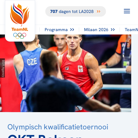
707
dagen tot LA2028
TERUG NAAR
HET
OVERZICHT
Programma
Milaan 2026
TeamN
Olympisch kwalificatietoernooi