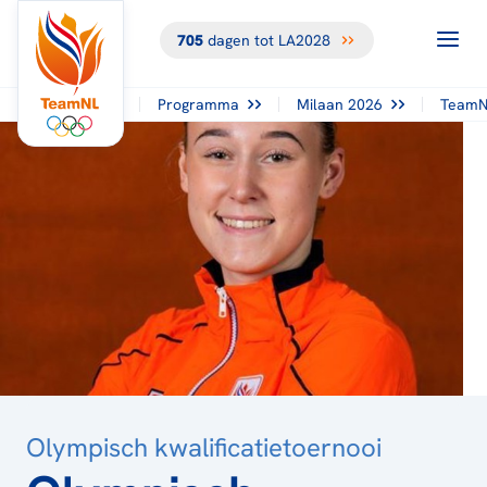
705
dagen tot LA2028
TERUG NAAR
HET
OVERZICHT
Programma
Milaan 2026
TeamN
Olympisch kwalificatietoernooi