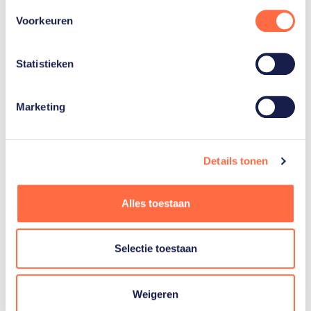
Voorkeuren
Statistieken
Gerelateerde
Marketing
artikelen
Toon alle
Details tonen
Alles toestaan
Selectie toestaan
Weigeren