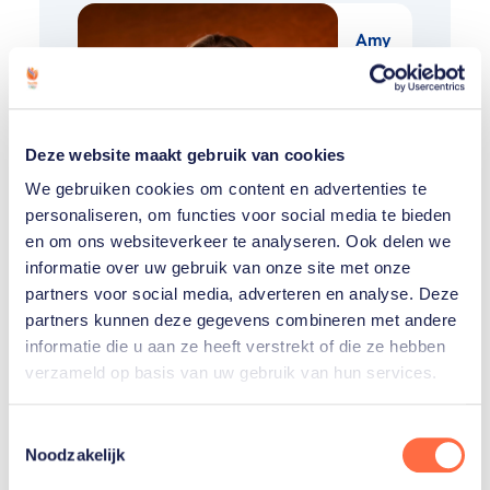
Amy
Mink
Bodine
Deze website maakt gebruik van cookies
Schoenmakers
We gebruiken cookies om content en advertenties te
personaliseren, om functies voor social media te bieden
en om ons websiteverkeer te analyseren. Ook delen we
Toon alle 3
informatie over uw gebruik van onze site met onze
partners voor social media, adverteren en analyse. Deze
partners kunnen deze gegevens combineren met andere
informatie die u aan ze heeft verstrekt of die ze hebben
verzameld op basis van uw gebruik van hun services.
Gerelateerde teams
Toestemmingsselectie
Noodzakelijk
Taekwondo