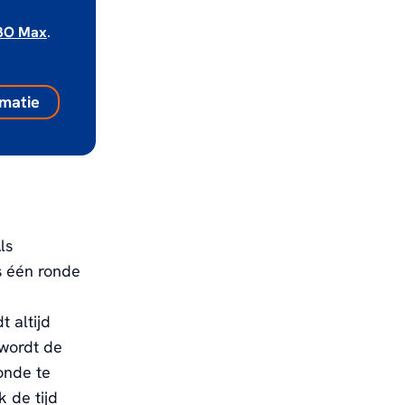
BO Max
.
matie
ls
s één ronde
 altijd
 wordt de
onde te
k de tijd