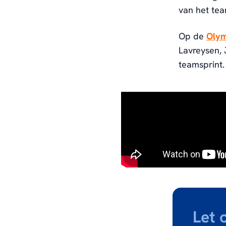
van het te
Op de
Olym
Lavreysen, 
teamsprint
Let 