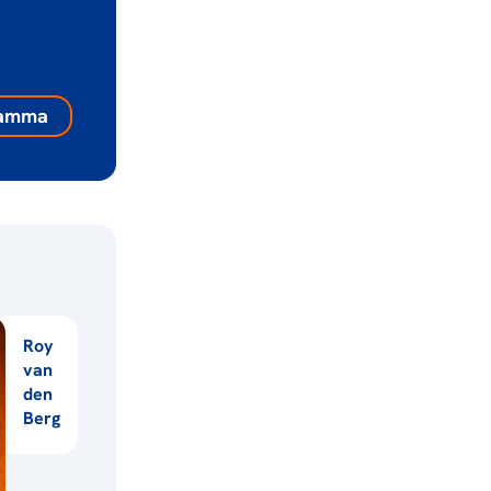
gramma
Roy
van
den
Berg