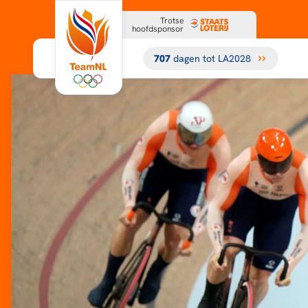
Trotse
hoofdsponsor
707
dagen tot LA2028