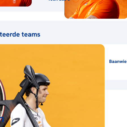
teerde teams
Baanwie
n