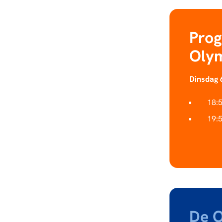
Pro
Olym
Dinsdag 
18:
19:
De O