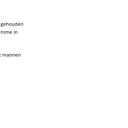
t gehouden
drome in
nt mannen