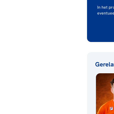
In het p
eventueel
Gerela