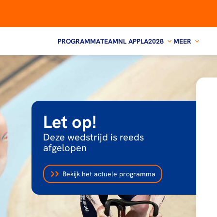
PROGRAMMA
TEAMNL APP
LA2028
MEER
Let op!
Deze wedstrijd is reeds
afgelopen
Bekijk het actuele programma