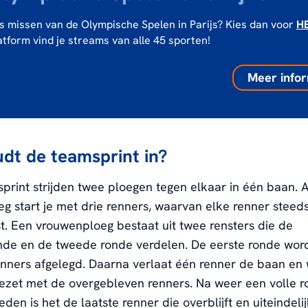
iks missen van de Olympische Spelen in Parijs? Kies dan voor
H
atform vind je streams van alle 45 sporten!
Meer infor
dt de teamsprint in?
sprint strijden twee ploegen tegen elkaar in één baan. A
 start je met drie renners, waarvan elke renner steed
st. Een vrouwenploeg bestaat uit twee rensters die de
de en de tweede ronde verdelen. De eerste ronde wordt
enners afgelegd. Daarna verlaat één renner de baan en
ezet met de overgebleven renners. Na weer een volle r
en is het de laatste renner die overblijft en uiteindelij