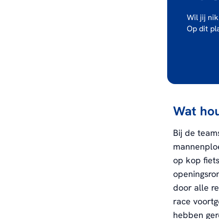
Wil jij n
Op dit pl
Wat hou
Bij de team
mannenploeg
op kop fiet
openingsron
door alle r
race voortg
hebben gered