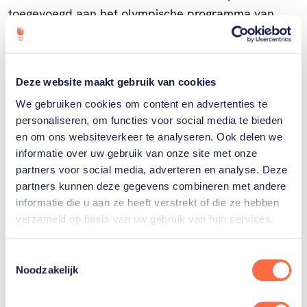
toegevoegd aan het olympische programma van
Parijs 2024.
Op de Olympische Spelen bestaat het breaking uit
Deze website maakt gebruik van cookies
twee evenementen: één voor B-boys en één voor B-
We gebruiken cookies om content en advertenties te
girls. Aan beide toernooien doen zestien breakers
personaliseren, om functies voor social media te bieden
mee. Met één vrouw (B-girl India) en twee mannen
en om ons websiteverkeer te analyseren. Ook delen we
(B-boy Menno en B-boy Lee) is TeamNL goed
informatie over uw gebruik van onze site met onze
vertegenwoordigd.
partners voor social media, adverteren en analyse. Deze
partners kunnen deze gegevens combineren met andere
informatie die u aan ze heeft verstrekt of die ze hebben
verzameld op basis van uw gebruik van hun services.
Toestemmingsselectie
Noodzakelijk