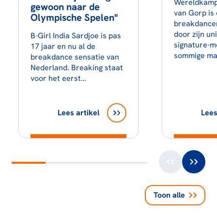
Wereldkamp
gewoon naar de
van Gorp is
Olympische Spelen"
breakdancer
door zijn uni
B-Girl India Sardjoe is pas
signature-m
17 jaar en nu al de
sommige m
breakdance sensatie van
Nederland. Breaking staat
voor het eerst…
Lees artikel
Lees
Toon alle