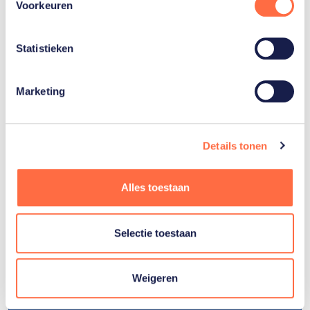
Voorkeuren
Statistieken
Marketing
Breaking staat in Parijs voor het eerst op het
programma van de Olympische Spelen. Voor
Lee-Lou Demierre, in breakerskringen beter
bekend als B-boy Lee, is de sport een way of
Details tonen
life. De 23-jarige Amsterdammer vertelt over
zijn sport, zijn crew en zijn stijl.
Alles toestaan
Lees zijn verhaal
Selectie toestaan
Weigeren