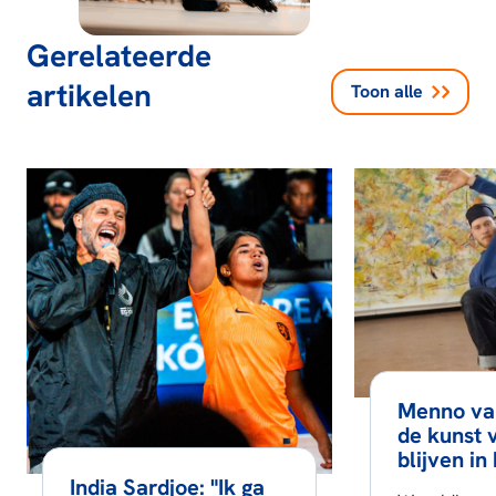
Gerelateerde
artikelen
Toon alle
Menno va
de kunst 
blijven i
India Sardjoe: "Ik ga