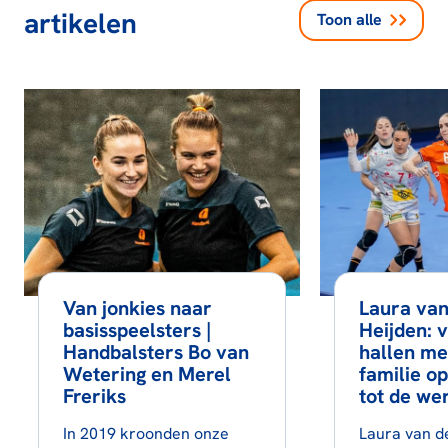
artikelen
Toon alle
Van jonkies naar
Laura van
basisspeelsters |
Heijden: 
Handbalsters Bo van
hallen me
Wetering en Merel
familie op
Freriks
tot de we
In 2019 kroonden onze
Laura van de