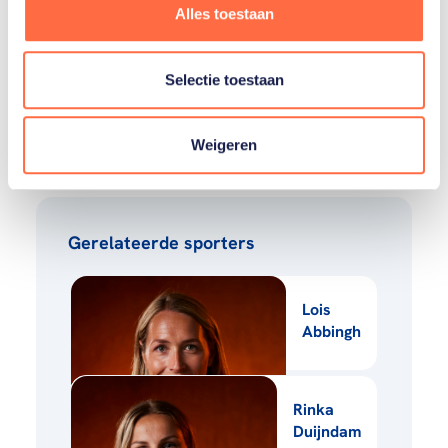
Alles toestaan
actie komt. Alles onder voorbehoud van
wijzigingen.
Selectie toestaan
Ga naar de officiële website
Weigeren
Gerelateerde sporters
Lois
Abbingh
Rinka
Duijndam