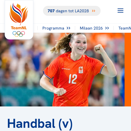
707
dagen tot LA2028
TERUG NAAR
HET
OVERZICHT
Programma
Milaan 2026
TeamN
Handbal (v)