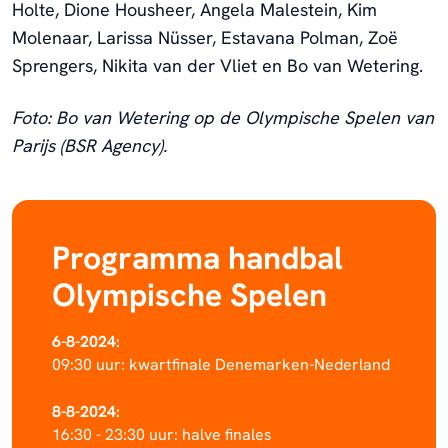
Holte, Dione Housheer, Angela Malestein, Kim
Molenaar, Larissa Nüsser, Estavana Polman, Zoë
Sprengers, Nikita van der Vliet en Bo van Wetering.
Foto: Bo van Wetering op de Olympische Spelen van
Parijs (BSR Agency).
Programma handbal
Olympische Spelen
6-8-2024:
09:30 uur: kwartfinale Denemarken-Nederland
8-8-2024:
16:30 - 23:30 uur: halve finales