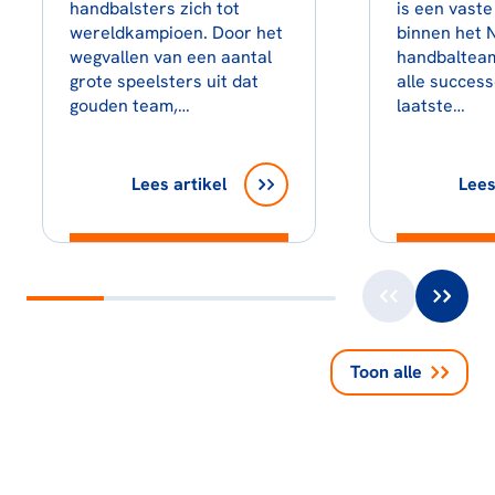
handbalsters zich tot
is een vast
wereldkampioen. Door het
binnen het 
wegvallen van een aantal
handbaltea
grote speelsters uit dat
alle succes
gouden team,…
laatste…
Lees artikel
Lees
Toon alle