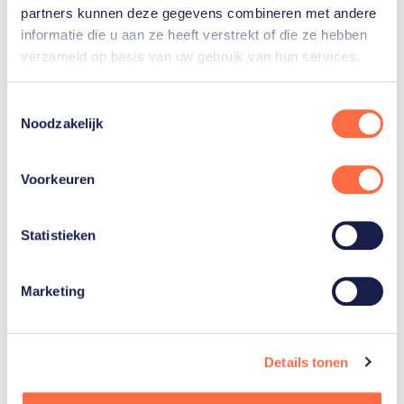
partners kunnen deze gegevens combineren met andere
informatie die u aan ze heeft verstrekt of die ze hebben
verzameld op basis van uw gebruik van hun services.
Een olympische medaille ontbreekt nog op de
erelijst van de handbalsters van TeamNL.
Toestemmingsselectie
Rechterhoekspeelster Angela Malestein blikt
Noodzakelijk
terug op eerdere Spelen.
Lees haar verhaal
Voorkeuren
Statistieken
Marketing
Let op
Details tonen
In het programma nemen we alleen de
onderdelen op waarop TeamNL, eventueel, in