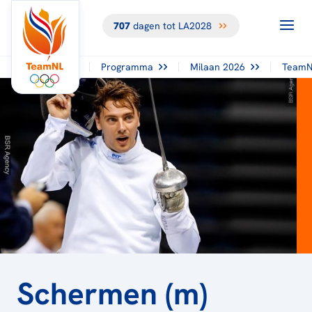
707
dagen tot LA2028
TERUG NAAR
HET
OVERZICHT
Programma
Milaan 2026
TeamN
Schermen (m)