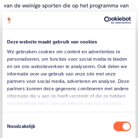
van de weinige sporten die op het programma van
elke moderne Olympische Spelen heeft gestaan.
Alle medailles die Nederland in deze sport
behaalde, zijn van lang geleden. In 1924 wonnen we
Deze website maakt gebruik van cookies
de laatste: brons voor het team op het wapen sabel.
We gebruiken cookies om content en advertenties te
Vier jaar daarvoor in Antwerpen was er brons voor
personaliseren, om functies voor social media te bieden
het sabelteam en ook voor Arie de Jong, individueel
en om ons websiteverkeer te analyseren. Ook delen we
op sabel. In 1912 in Stockholm waren er twee
informatie over uw gebruik van onze site met onze
partners voor social media, adverteren en analyse. Deze
teammedailles, zowel op degen als sabel. Allebei
partners kunnen deze gegevens combineren met andere
opnieuw brons. Tijdens de - niet door het IOC
informatie die u aan ze heeft verstrekt of die ze hebben
erkende - Tussenspelen van Athene in 1906 won de
verzameld op basis van uw gebruik van hun services.
Nederlandse equipe tweemaal brons en eenmaal
zilver.
Toestemmingsselectie
Noodzakelijk
De laatste jaren kennen we in Nederland het