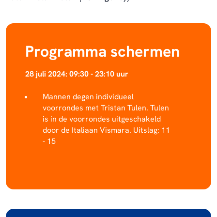
Programma schermen
28 juli 2024: 09:30 - 23:10 uur
Mannen degen individueel
voorrondes met Tristan Tulen. Tulen
is in de voorrondes uitgeschakeld
door de Italiaan Vismara. Uitslag: 11
- 15