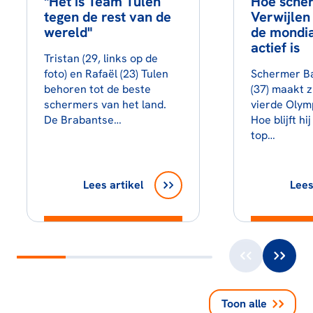
"Het is Team Tulen
Hoe sche
tegen de rest van de
Verwijlen 
wereld"
de mondia
actief is
Tristan (29, links op de
foto) en Rafaël (23) Tulen
Schermer Ba
behoren tot de beste
(37) maakt z
schermers van het land.
vierde Olym
De Brabantse…
Hoe blijft hi
top…
Lees artikel
Lees
Toon alle