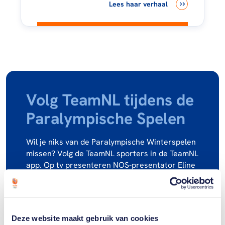
Lees haar verhaal
Volg TeamNL tijdens de
Paralympische Spelen
Wil je niks van de Paralympische Winterspelen
missen? Volg de TeamNL sporters in de TeamNL
app. Op tv presenteren NOS-presentator Eline
de Zeeuw en paralympisch kampioen Fleur
Jong een dagelijkse show van 25 minuten. Die
is te zien om 18.30 uur live op NPO 1 Extra​ en
in de late avond op NPO 1 (na Pauw & De Wit).
Deze website maakt gebruik van cookies