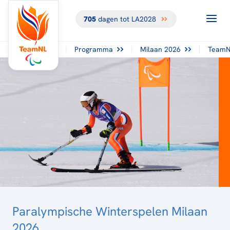
705
dagen tot LA2028
TERUG NAAR
HET
OVERZICHT
Programma
Milaan 2026
TeamN
Paralympische Winterspelen Milaan
2026