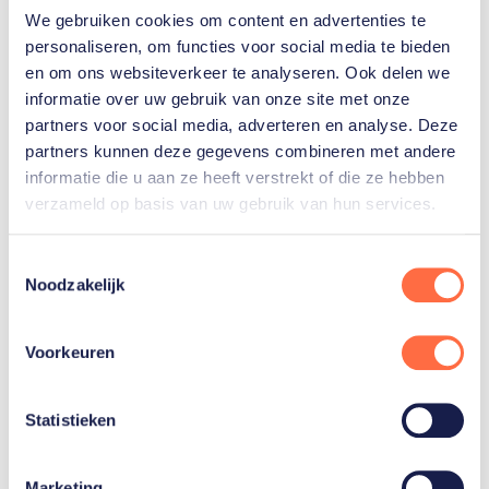
We gebruiken cookies om content en advertenties te
personaliseren, om functies voor social media te bieden
en om ons websiteverkeer te analyseren. Ook delen we
informatie over uw gebruik van onze site met onze
partners voor social media, adverteren en analyse. Deze
Volg de Paralympische
partners kunnen deze gegevens combineren met andere
informatie die u aan ze heeft verstrekt of die ze hebben
Spelen live
verzameld op basis van uw gebruik van hun services.
Alle onderdelen waar ​TeamNL in actie komt zijn
Toestemmingsselectie
via NOS.nl en de NOS-apps op mobiel en smart-
Noodzakelijk
tv te volgen via livestreams. Alle wedstrijden
zijn voorzien van Nederlands commentaar. Ook
doet de NOS dagelijks verslag op NPO Radio 1
Voorkeuren
bij het programma Langs de Lijn.
Statistieken
Marketing