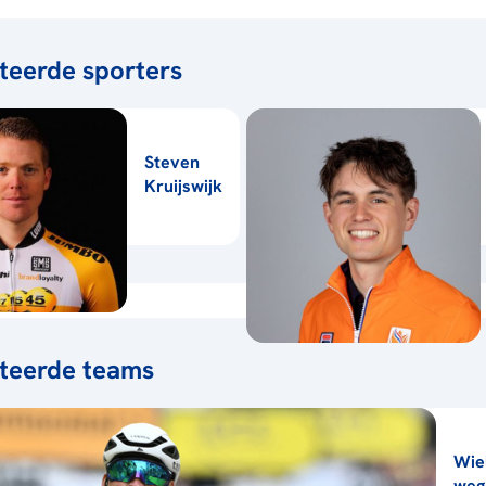
teerde sporters
Steven
Kruijswijk
teerde teams
Wie
weg