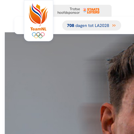
Trotse
hoofdsponsor
708
dagen tot LA2028