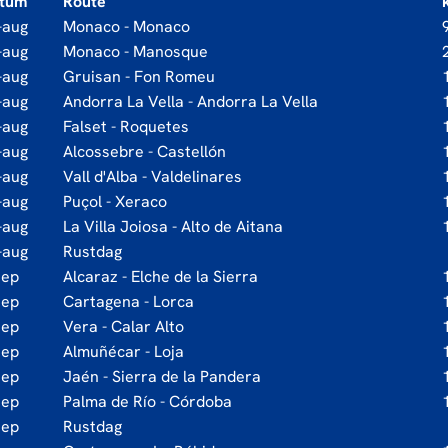
tum
Route
-aug
Monaco - Monaco
-aug
Monaco - Manosque
-aug
Gruisan - Fon Romeu
-aug
Andorra La Vella - Andorra La Vella
-aug
Falset - Roquetes
-aug
Alcossebre - Castellón
-aug
Vall d'Alba - Valdelinares
-aug
Puçol - Xeraco
-aug
La Villa Joiosa - Alto de Aitana
-aug
Rustdag
sep
Alcaraz - Elche de la Sierra
sep
Cartagena - Lorca
sep
Vera - Calar Alto
sep
Almuñécar - Loja
sep
Jaén - Sierra de la Pandera
sep
Palma de Río - Córdoba
sep
Rustdag