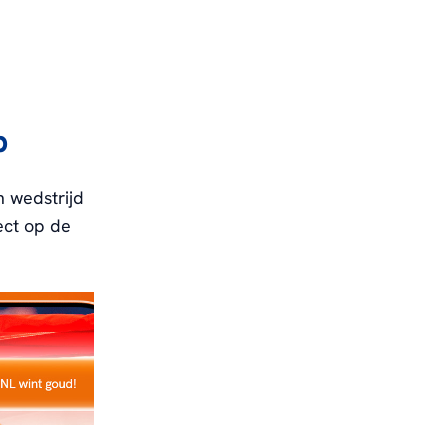
p
n wedstrijd
rect op de