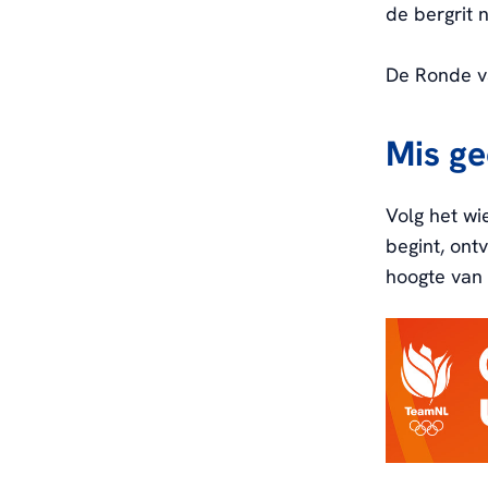
de bergrit
De Ronde va
Mis g
Volg het wi
begint, ont
hoogte van 