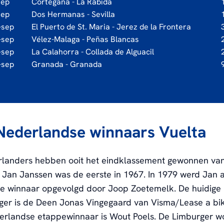
sep
Cortegana - La Rábida
sep
Dos Hermanas - Sevilla
-sep
El Puerto de St. Maria - Jerez de la Frontera
-sep
Vélez-Malaga - Peñas Blancas
-sep
La Calahorra - Collada de Alguacil
-sep
Granada - Granada
Nederlandse winnaars Vuelta
landers hebben ooit het eindklassement gewonnen va
 Jan Janssen was de eerste in 1967. In 1979 werd Jan a
e winnaar opgevolgd door Joop Zoetemelk. De huidige
iger is de Deen Jonas Vingegaard van Visma/Lease a bi
erlandse etappewinnaar is Wout Poels. De Limburger w