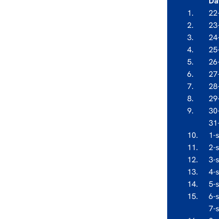
Da
1.
22
2.
23
3.
24
4.
25
5.
26
6.
27
7.
28
8.
29
9.
30
31
10.
1-
11.
2-
12.
3-
13.
4-
14.
5-
15.
6-
7-