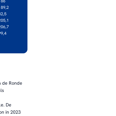
186
189,2
32,5
205,1
206,7
99,4
n de Ronde
ls
ke. De
on in 2023