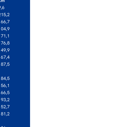
km
9,6
215,2
166,7
104,9
171,1
176,8
149,9
167,4
187,5
184,5
156,1
166,5
193,2
152,7
181,2