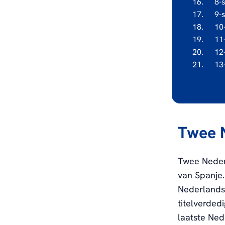
16.
8-
17.
9-
18.
10
19.
11
20.
12
21.
13
Twee 
Twee Neder
van Spanje.
Nederlands
titelverded
laatste Ned