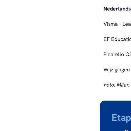
Nederlands
Visma - Lea
EF Educatio
Pinarello Q
Wijziginge
Foto: Milan
Eta