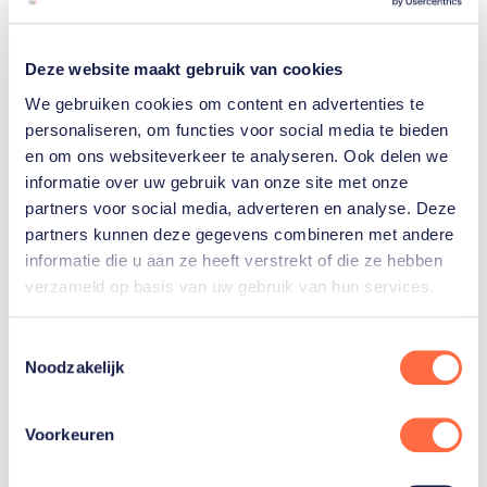
Deze website maakt gebruik van cookies
We gebruiken cookies om content en advertenties te
Live kijken?
personaliseren, om functies voor social media te bieden
en om ons websiteverkeer te analyseren. Ook delen we
informatie over uw gebruik van onze site met onze
Alle World Cups snowboardcross zijn live te
partners voor social media, adverteren en analyse. Deze
volgen bij Eurosport en discovery+.
partners kunnen deze gegevens combineren met andere
informatie die u aan ze heeft verstrekt of die ze hebben
verzameld op basis van uw gebruik van hun services.
Toestemmingsselectie
Noodzakelijk
Gerelateerde sporters
Voorkeuren
Glenn
de