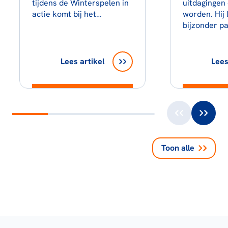
tijdens de Winterspelen in
uitdagingen
actie komt bij het…
worden. Hij 
bijzonder p
Lees artikel
Lees
Toon alle