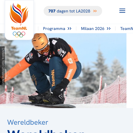
707
dagen tot LA2028
TERUG NAAR
HET
OVERZICHT
Programma
Milaan 2026
TeamN
Wereldbeker