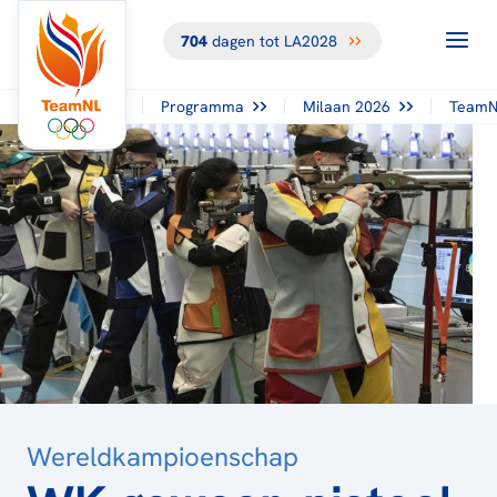
704
dagen tot LA2028
TERUG NAAR
HET
OVERZICHT
Programma
Milaan 2026
TeamN
Wereldkampioenschap