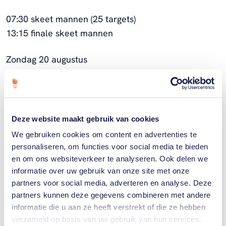
07:30 skeet mannen (25 targets)
13:15 finale skeet mannen
Zondag 20 augustus
06:00 skeet mixed team (75 targets)
16:30 finale skeet mixed team
Deze website maakt gebruik van cookies
We gebruiken cookies om content en advertenties te
personaliseren, om functies voor social media te bieden
Gerelateerde sporters
en om ons websiteverkeer te analyseren. Ook delen we
informatie over uw gebruik van onze site met onze
Esmee
van
partners voor social media, adverteren en analyse. Deze
der
partners kunnen deze gegevens combineren met andere
Veen
informatie die u aan ze heeft verstrekt of die ze hebben
verzameld op basis van uw gebruik van hun services.