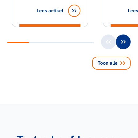
Lees artikel
Lees
Toon alle