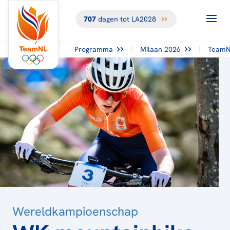
707
dagen tot LA2028
TERUG NAAR
HET
OVERZICHT
Programma
Milaan 2026
TeamN
Wereldkampioenschap