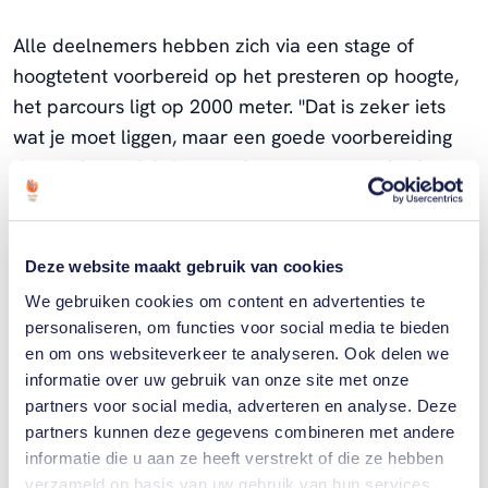
Alle deelnemers hebben zich via een stage of
hoogtetent voorbereid op het presteren op hoogte,
het parcours ligt op 2000 meter. ''Dat is zeker iets
wat je moet liggen, maar een goede voorbereiding
doet ook wat. We kennen het parcours, er is al
eerder een WK gereden en de wereldbeker doet
Andorra ook vaak aan. Dus we weten waar we staan
op deze ronde en kunnen met ambitie naar dit WK
Deze website maakt gebruik van cookies
uitkijken.''
We gebruiken cookies om content en advertenties te
personaliseren, om functies voor social media te bieden
en om ons websiteverkeer te analyseren. Ook delen we
informatie over uw gebruik van onze site met onze
partners voor social media, adverteren en analyse. Deze
partners kunnen deze gegevens combineren met andere
informatie die u aan ze heeft verstrekt of die ze hebben
verzameld op basis van uw gebruik van hun services.