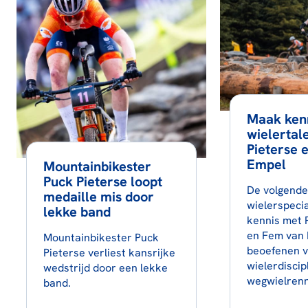
Maak ken
wielertal
Pieterse 
Empel
Mountainbikester
Puck Pieterse loopt
De volgende
medaille mis door
wielerspeci
lekke band
kennis met 
en Fem van 
Mountainbikester Puck
beoefenen v
Pieterse verliest kansrijke
wielerdiscip
wedstrijd door een lekke
wegwielren
band.