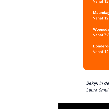
Vanaf 12
Maandag 
Vanaf 12:
Woensdag
Vanaf 7:3
Donderda
Vanaf 12:
Bekijk in d
Laura Smu