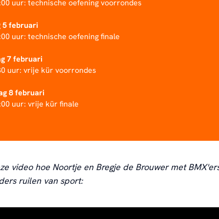
:00 uur: technische oefening voorrondes
5 februari
00 uur: technische oefening finale
 7 februari
0 uur: vrije kür voorrondes
g 8 februari
00 uur: vrije kür finale
eze video hoe
Noortje en Bregje de Brouwer
met BMX'er
lders
ruilen van sport: