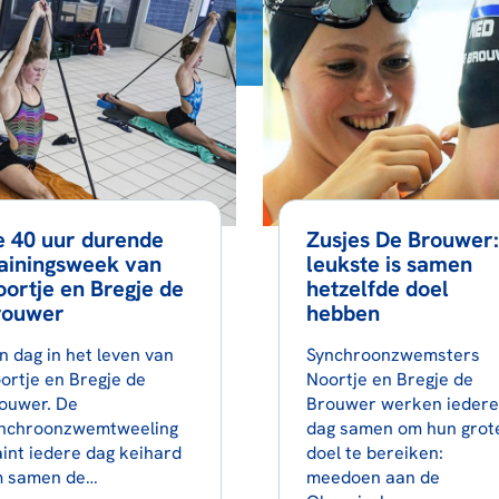
e 40 uur durende
Zusjes De Brouwer:
ainingsweek van
leukste is samen
ortje en Bregje de
hetzelfde doel
rouwer
hebben
n dag in het leven van
Synchroonzwemsters
ortje en Bregje de
Noortje en Bregje de
ouwer. De
Brouwer werken iedere
nchroonzwemtweeling
dag samen om hun grot
aint iedere dag keihard
doel te bereiken:
 samen de…
meedoen aan de