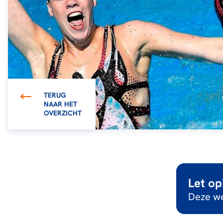
TERUG
NAAR HET
OVERZICHT
Let op
Deze we