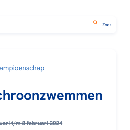
ampioenschap
chroonzwemmen
uari t/m 8 februari 2024