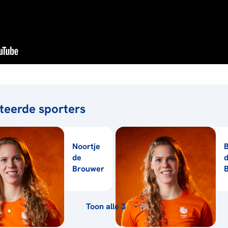
teerde sporters
Noortje
B
de
Brouwer
Toon alle 3