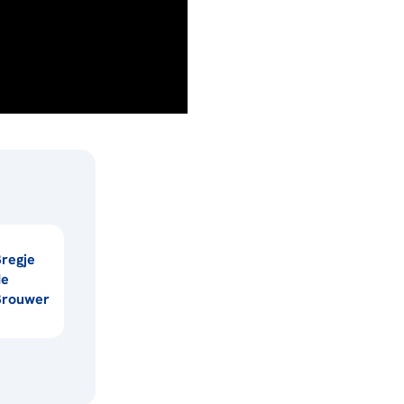
regje
de
Brouwer