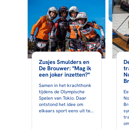
Zusjes Smulders en
D
De Brouwer: "Mag ik
tr
een joker inzetten?"
No
B
Samen in het krachthonk
tijdens de Olympische
Ee
Spelen van Tokio. Daar
No
ontstond het idee om
Br
elkaars sport eens uit te…
sy
tr
om