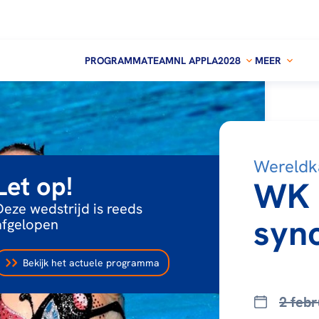
PROGRAMMA
TEAMNL APP
LA2028
MEER
Wereldk
Let op!
WK
Deze wedstrijd is reeds
syn
afgelopen
Bekijk het actuele programma
2 febr