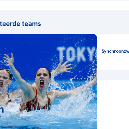
teerde teams
Synchroonz
n