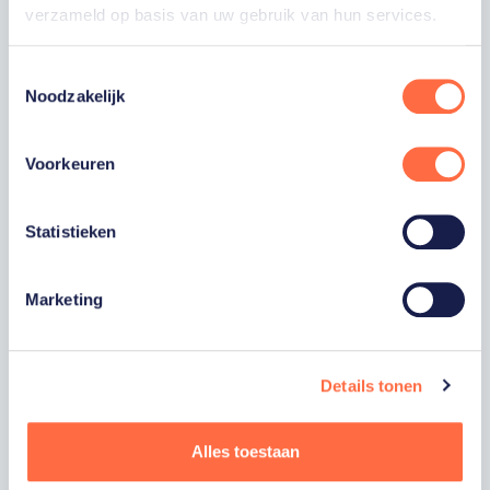
verzameld op basis van uw gebruik van hun services.
Toestemmingsselectie
VOORNAAM
Noodzakelijk
ACHTERNAAM
Voorkeuren
E-MAILADRES
Statistieken
Ja, ik word Fan van TeamNL en ontvang
Marketing
graag gepersonaliseerd nieuws over
TeamNL, het TeamNL Huis, interviews, acties,
kortingen, voorrang op evenementen,
video’s en merchandise. Je kunt je op elk
Details tonen
moment uitschrijven.
Ja, ik wil als Fan van TeamNL op de hoogte
Alles toestaan
houden worden gehouden van
gepersonaliseerde acties van onze