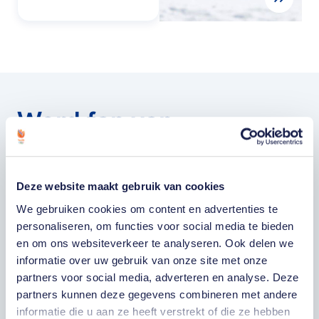
Word fan van
TeamNL en mis
niets
Deze website maakt gebruik van cookies
We gebruiken cookies om content en advertenties te
Word fan van TeamNL en mis niks van de
personaliseren, om functies voor social media te bieden
Olympische en Paralympische Winterspelen in
en om ons websiteverkeer te analyseren. Ook delen we
Utah! Je ontvangt gepersonaliseerd nieuws over
informatie over uw gebruik van onze site met onze
TeamNL en de Spelen. Vul hieronder je gegevens
partners voor social media, adverteren en analyse. Deze
partners kunnen deze gegevens combineren met andere
in om je in te schrijven. Bekijk de toepasselijke
informatie die u aan ze heeft verstrekt of die ze hebben
privacyverklaring.