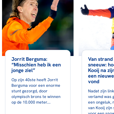
Jorrit Bergsma:
Van strand
“Misschien heb ik een
sneeuw: ho
jonge ziel”
Kooij na zi
een nieuwe
Op zijn 40ste heeft Jorrit
vond
Bergsma voor een enorme
stunt gezorgd, door
Nadat zijn li
olympisch brons te winnen
verlamd was 
op de 10.000 meter.…
een ongeluk, 
van Kooij zijn
voor een sno