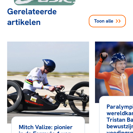
Gerelateerde
artikelen
Toon alle
Paralympi
wereldka
Tristan B
bewustzij
Mitch Valize: pionier
voedingsp