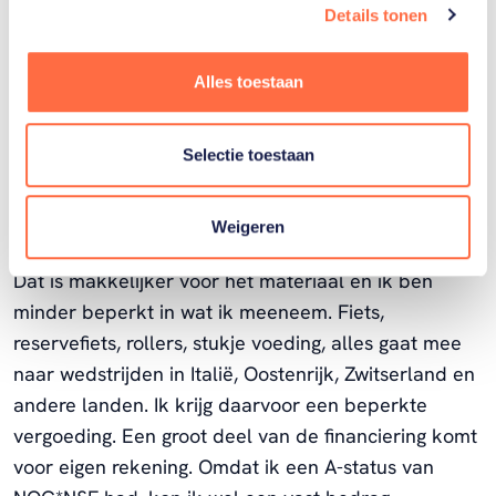
nummer 1. Energie voor sociaal leven mag niet ten
Details tonen
koste gaan van de sport."
Alles toestaan
Hoeveel reis je voor je werk en sport?
"Ik ben veel onderweg. De afgelopen jaren werden
Selectie toestaan
de WK's vanuit de wielerbond KNWU geregeld. De
overige wedstrijden en trainingskampen moest ik
Weigeren
zelf regelen. Indien mogelijk doe ik dit met de auto.
Dat is makkelijker voor het materiaal en ik ben
minder beperkt in wat ik meeneem. Fiets,
reservefiets, rollers, stukje voeding, alles gaat mee
naar wedstrijden in Italië, Oostenrijk, Zwitserland en
andere landen. Ik krijg daarvoor een beperkte
vergoeding. Een groot deel van de financiering komt
voor eigen rekening. Omdat ik een A-status van