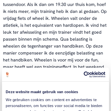
tussendoor. Als ik dan om 19.30 uur thuis kom, hoef
ik niets meer, mijn training heb ik dan al gedaan. Op
vrijdag fiets of wheel ik. Wheelen valt onder de
atletiek, is het equivalent van hardlopen. Ik vind het
leuk ter afwisseling en mijn trainer vindt het goed
passen binnen mijn schema. Qua belasting is
wheelen de tegenhanger van handbiken. Op deze
manier compenseer ik de eenzijdige belasting van
het handbiken. Wheelen is voor mij voor de fun,
maar heeft wel een trainingseffect. In het weekend
is één dag een wedstrijd- of trainingsdag, de andere
is een rustdag."
Deze website maakt gebruik van cookies
Heb je nog wel tijd voor je echtgenoot, vrienden en
We gebruiken cookies om content en advertenties te
familie?
personaliseren, om functies voor social media te bieden