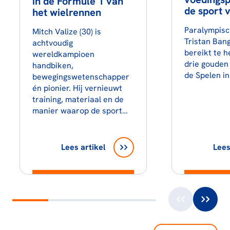
in de Formule 1 van
de sport 
het wielrennen
Paralympisc
Mitch Valize (30) is
Tristan Bang
achtvoudig
bereikt te h
wereldkampioen
drie gouden
handbiken,
de Spelen in
bewegingswetenschapper
én pionier. Hij vernieuwt
training, materiaal en de
manier waarop de sport…
Lees artikel
Lees