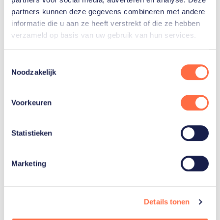
partners kunnen deze gegevens combineren met andere
Britt
informatie die u aan ze heeft verstrekt of die ze hebben
Eerland
verzameld op basis van uw gebruik van hun services.
Toestemmingsselectie
Noodzakelijk
Voorkeuren
Gerelateerde teams
Statistieken
Tafeltennis
Marketing
Details tonen