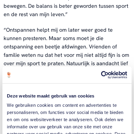
bewegen. De balans is beter geworden tussen sport
en de rest van mijn leven.”
“Ontspannen helpt mij om later weer goed te
kunnen presteren. Maar soms moet je die
ontspanning een beetje afdwingen. Vrienden of
familie weten nu dat het voor mij niet altijd fijn is om
over mijn sport te praten. Natuurlijk is aandacht lief
en leuk. Maar op een gegeven moment is het ook
fijn om gewoon een mens te zijn. Gewoon een
persoon die graag leuke dingen doet met vrienden
Deze website maakt gebruik van cookies
of familie.”
We gebruiken cookies om content en advertenties te
personaliseren, om functies voor social media te bieden
en om ons websiteverkeer te analyseren. Ook delen we
Gerelateerde sporters
informatie over uw gebruik van onze site met onze
partners voor social media, adverteren en analyse. Deze