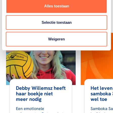
Gerelateerde
Alles toestaan
artikelen
Toon alle
Selectie toestaan
Weigeren
Debby Willemsz heeft
Het leven
haar boekje niet
samboka 
meer nodig
wel toe
Een emotionele
Samboka Sa