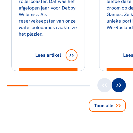
rollercoaster. Dat was het
leefde deze
afgelopen jaar voor Debby
droom op d
Willemsz. Als
Games. Ze k
reservekeepster van onze
unieke port
waterpolodames raakte ze
Wit-Rusland
het plezier…
Lees artikel
Lees
Toon alle