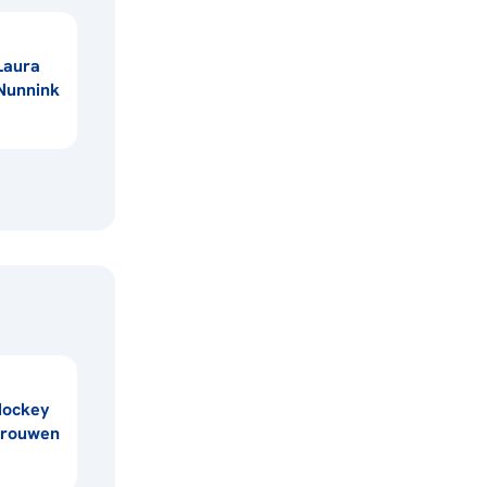
Laura
Nunnink
Hockey
vrouwen