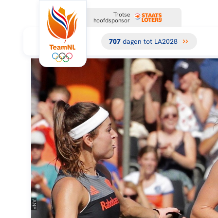
Trotse
hoofdsponsor
707
dagen tot LA2028