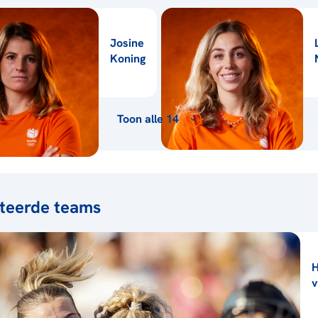
Josine
Koning
Toon alle 14
teerde teams