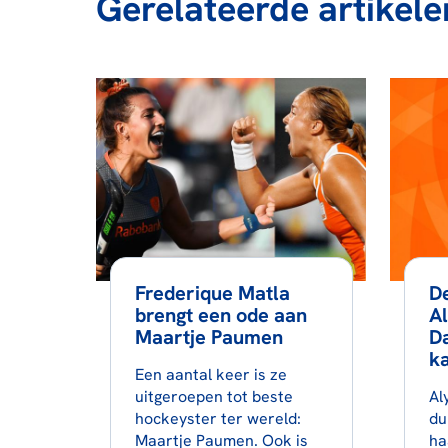
Gerelateerde artikele
Frederique Matla
De
brengt een ode aan
A
Maartje Paumen
Da
ka
Een aantal keer is ze
uitgeroepen tot beste
Al
hockeyster ter wereld:
du
Maartje Paumen. Ook is
ha