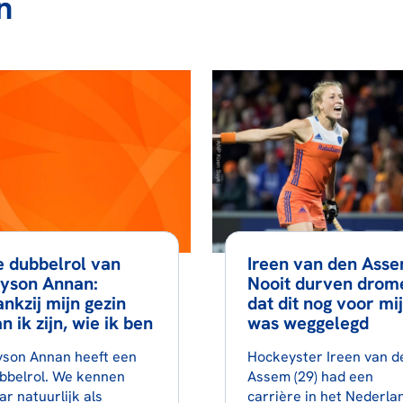
n
 dubbelrol van
Ireen van den Asse
lyson Annan:
Nooit durven drom
nkzij mijn gezin
dat dit nog voor mij
n ik zijn, wie ik ben
was weggelegd
yson Annan heeft een
Hockeyster Ireen van d
bbelrol. We kennen
Assem (29) had een
ar natuurlijk als
carrière in het Nederla