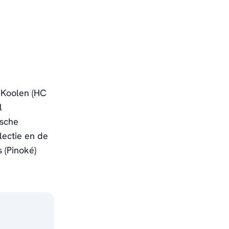
e Koolen (HC
l
ische
lectie en de
s (Pinoké)