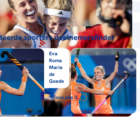
teerde sporters deelnemersfinder
Eva
Roma
Maria
de
Goede
Toon alle 3