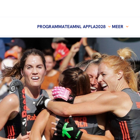
PROGRAMMA
TEAMNL APP
LA2028
MEER