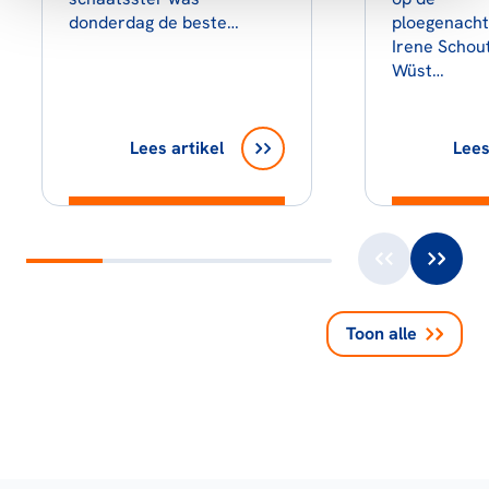
donderdag de beste…
ploegenacht
Irene Schout
Wüst…
Lees artikel
Lees
Toon alle