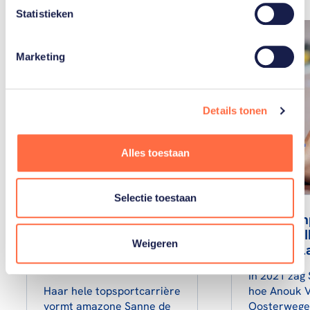
Statistieken
Marketing
Details tonen
Alles toestaan
Selectie toestaan
Eventing-amazone
Meerkamp
Sanne de Jong: “Dat
Dokter: “I
Weigeren
klinkt als een
nergens l
prinsessenverhaaltje…”
In 2021 zag 
Haar hele topsportcarrière
hoe Anouk 
vormt amazone Sanne de
Oosterwege