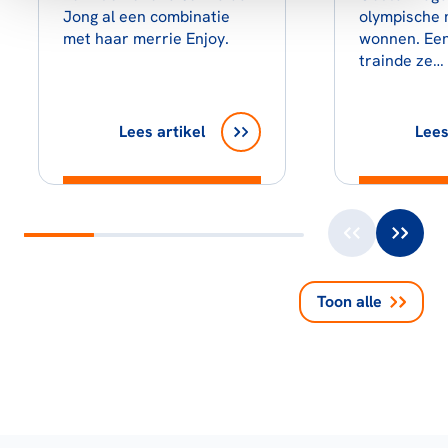
Jong al een combinatie
olympische 
met haar merrie Enjoy.
wonnen. Een
trainde ze…
Lees artikel
Lees
Toon alle