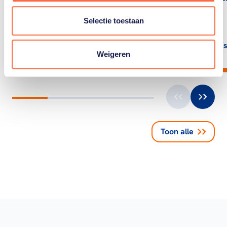
medaille…
Selectie toestaan
Lees artikel
Lees
Weigeren
Toon alle