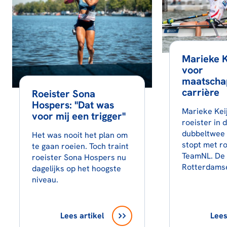
Marieke K
voor
maatschap
carrière
Roeister Sona
Hospers: "Dat was
Marieke Kei
voor mij een trigger"
roeister in d
dubbeltwee 
Het was nooit het plan om
stopt met ro
te gaan roeien. Toch traint
TeamNL. De 
roeister Sona Hospers nu
Rotterdams
dagelijks op het hoogste
niveau.
Lees artikel
Lees