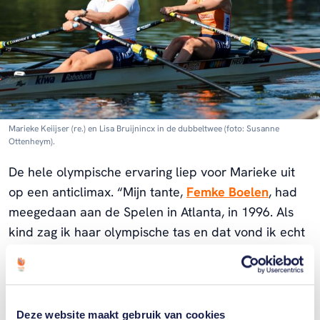
Marieke Keiijser (re.) en Lisa Bruijnincx in de dubbeltwee (foto: Susanne
Ottenheym).
De hele olympische ervaring liep voor Marieke uit
op een anticlimax. “Mijn tante,
Femke Boelen
, had
meegedaan aan de Spelen in Atlanta, in 1996. Als
kind zag ik haar olympische tas en dat vond ik echt
cool. En toen stond ik daar op de Spelen: zonder
publiek, mijn coaches zaten in quarantaine, er was
geen
TeamNL Huis
, mijn familie was er niet eens.
Alles wat ik me ervan had voorgesteld was er niet.
Deze website maakt gebruik van cookies