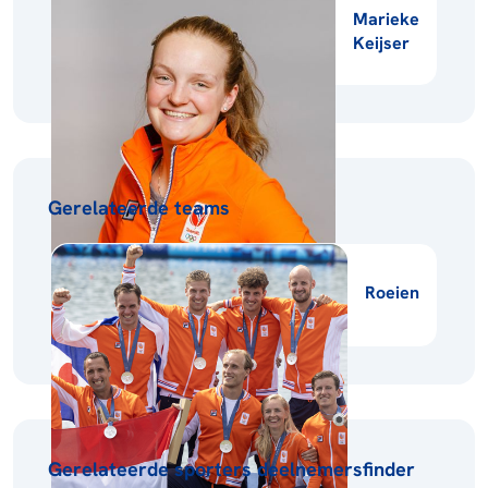
Marieke
Keijser
Gerelateerde teams
Roeien
Gerelateerde sporters deelnemersfinder