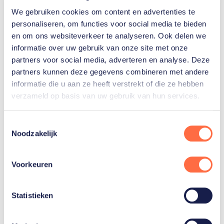
Dat was zo’n teleurstelling. Ik dacht: heb ik hier nou
We gebruiken cookies om content en advertenties te
zo lang voor afgezien? Het was niet de leukste week
personaliseren, om functies voor social media te bieden
van mijn leven.”
en om ons websiteverkeer te analyseren. Ook delen we
informatie over uw gebruik van onze site met onze
partners voor social media, adverteren en analyse. Deze
Lee Towers
partners kunnen deze gegevens combineren met andere
informatie die u aan ze heeft verstrekt of die ze hebben
Nadat ze was gestopt met roeien, richtte ze zich op
verzameld op basis van uw gebruik van hun services.
haar studie Health Policy Management en werd ze
assistent-coach van de nationale juniorenploeg.
Toestemmingsselectie
Daarnaast zocht ze nieuwe sportieve uitdagingen.
Noodzakelijk
Zo liep ze in 2024 de marathon van Rotterdam (“De
laatste met Lee Towers.”).
Voorkeuren
Ook maakte ze een uitstapje naar het coastal- of
Statistieken
beach-roeien, een nieuwe vorm van roeien waarbij
de boten een parcours met keerpunten afleggen op