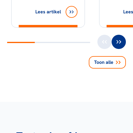
Lees artikel
Lees
Toon alle