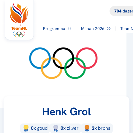
704
dagen
Programma
Milaan 2026
TeamN
Henk Grol
0
x
goud
0
x
zilver
2
x
brons