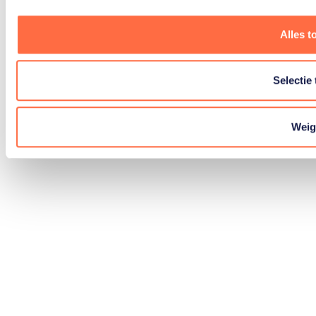
Alles t
Selectie
Weig