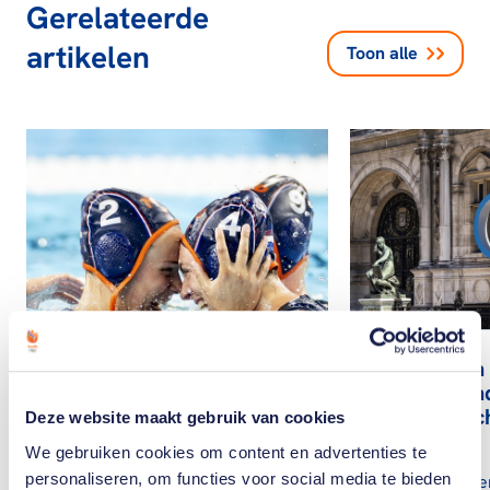
Gerelateerde
artikelen
Toon alle
Wie gaan
Nederlan
Olympisch
Deze website maakt gebruik van cookies
Parijs?
Nederlandse
We gebruiken cookies om content en advertenties te
waterpolovrouwen
personaliseren, om functies voor social media te bieden
Welke Nede