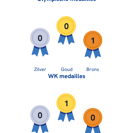
0
0
1
Zilver
Goud
Brons
WK medailles
1
0
0