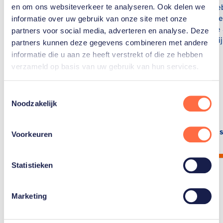
winnen brons na
sporters he
en om ons websiteverkeer te analyseren. Ook delen we
spectaculaire
gekwalifice
informatie over uw gebruik van onze site met onze
comeback
Olympische 
partners voor social media, adverteren en analyse. Deze
Parijs? Bekij
De Nederlandse
partners kunnen deze gegevens combineren met andere
waterpolovrouwen hebben
informatie die u aan ze heeft verstrekt of die ze hebben
in Parijs de bronzen
verzameld op basis van uw gebruik van hun services.
medaille veroverd na een
spannende wedstrijd tegen
Toestemmingsselectie
de Verenigde Staten.
Noodzakelijk
Lees artikel
Lees
Voorkeuren
Statistieken
Marketing
Toon alle