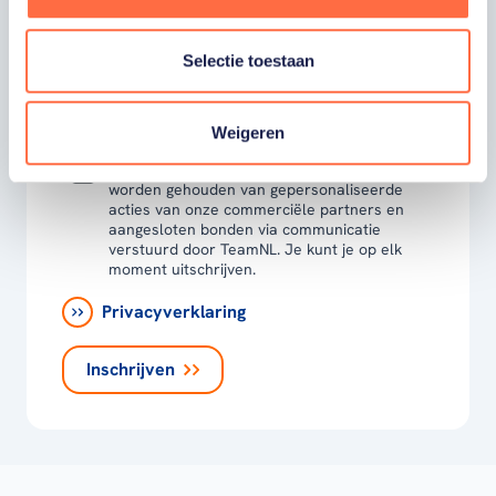
Ja, ik word fan van TeamNL en ontvang
graag gepersonaliseerd nieuws over
Selectie toestaan
TeamNL, het TeamNL Huis, interviews, acties,
kortingen, voorrang op evenementen,
video’s en merchandise. Je kunt je op elk
moment uitschrijven. *
Weigeren
Ja, ik wil als fan van TeamNL op de hoogte
worden gehouden van gepersonaliseerde
acties van onze commerciële partners en
aangesloten bonden via communicatie
verstuurd door TeamNL. Je kunt je op elk
moment uitschrijven.
Privacyverklaring
Inschrijven