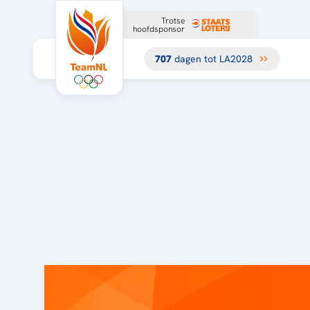
Trotse
hoofdsponsor
707
dagen tot LA2028