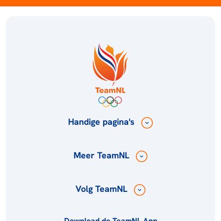
Handige pagina's
Meer TeamNL
Volg TeamNL
Download de TeamNL App