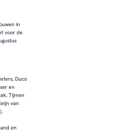
rouwen in
et voor de
augustus
ieters, Duco
ser en
aak, Tijmen
eijn van
).
land en