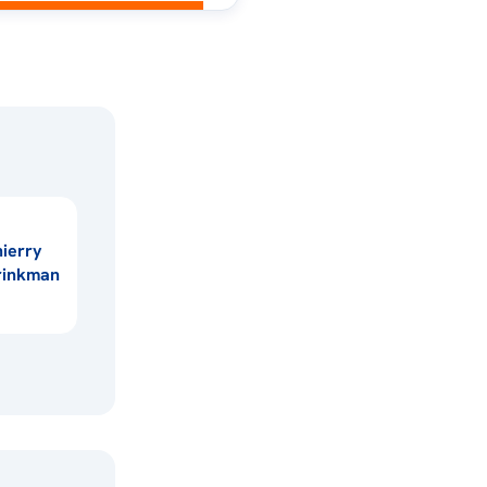
hierry
rinkman