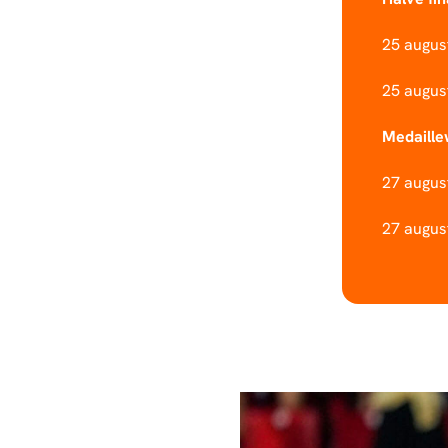
25 augus
25 augus
Medaille
27 augus
27 august