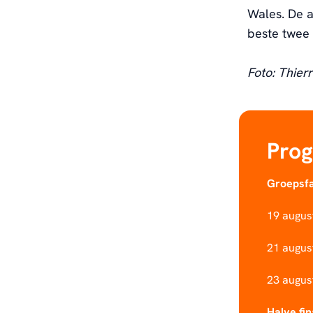
Wales. De a
beste twee 
Foto: Thier
Pro
Groepsf
19 augus
21 augus
23 augus
Halve fin