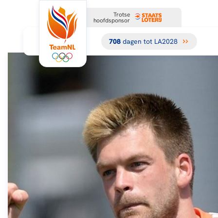
Trotse
hoofdsponsor
708
dagen tot LA2028