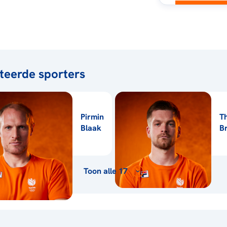
teerde sporters
Pirmin
T
Blaak
B
Toon alle 17