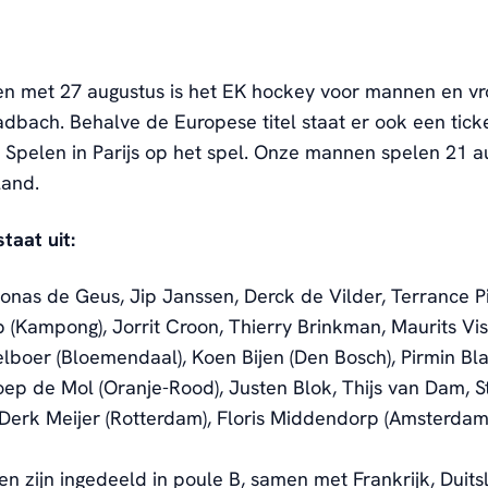
en met 27 augustus is het EK hockey voor mannen en v
bach. Behalve de Europese titel staat er ook een tick
Spelen in Parijs op het spel. Onze mannen spelen 21 
land.
taat uit:
Jonas de Geus, Jip Janssen, Derck de Vilder, Terrance P
(Kampong), Jorrit Croon, Thierry Brinkman, Maurits Vis
elboer (Bloemendaal), Koen Bijen (Den Bosch), Pirmin Bl
ep de Mol (Oranje-Rood), Justen Blok, Thijs van Dam, St
 Derk Meijer (Rotterdam), Floris Middendorp (Amsterdam
 zijn ingedeeld in poule B, samen met Frankrijk, Duits