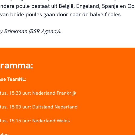
ndere poule bestaat uit België, Engeland, Spanje en Oos
van beide poules gaan door naar de halve finales.
ry Brinkman (BSR Agency).
gramma:
ase TeamNL:
tus, 15:30 uur: Nederland-Frankrijk
tus, 18:00 uur: Duitsland-Nederland
tus, 15:15 uur: Nederland-Wales
ales: