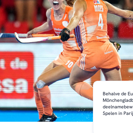
Behalve de Eur
Mönchenglad
deelnamebewi
Spelen in Pari