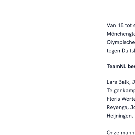
Van 18 tot 
Mönchenglad
Olympische 
tegen Duits
TeamNL bes
Lars Balk, 
Telgenkamp 
Floris Wort
Reyenga, Jo
Heijningen,
Onze mannen