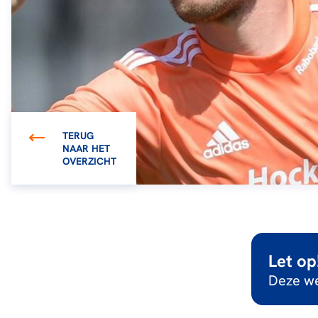
TERUG
NAAR HET
OVERZICHT
Let op
Deze we