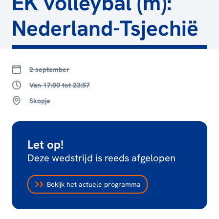
EK volleybal (m):
Nederland-Tsjechië
2 september
Van 17:00 tot 23:57
Skopje
Let op!
Deze wedstrijd is reeds afgelopen
Bekijk het actuele programma