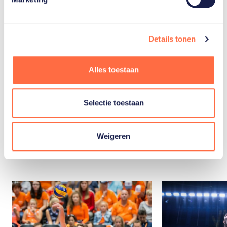
Volleybal
Details tonen
mannen
Alles toestaan
Selectie toestaan
Gerelateerde
Weigeren
artikelen
Toon alle