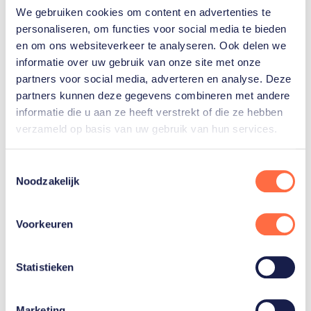
We gebruiken cookies om content en advertenties te
personaliseren, om functies voor social media te bieden
Gerelateerde sporters
en om ons websiteverkeer te analyseren. Ook delen we
informatie over uw gebruik van onze site met onze
partners voor social media, adverteren en analyse. Deze
Nimir
partners kunnen deze gegevens combineren met andere
Abdelaziz
informatie die u aan ze heeft verstrekt of die ze hebben
verzameld op basis van uw gebruik van hun services.
Wessel
Toestemmingsselectie
Keemink
Noodzakelijk
Toon alle 11
Voorkeuren
Statistieken
Gerelateerde teams
Marketing