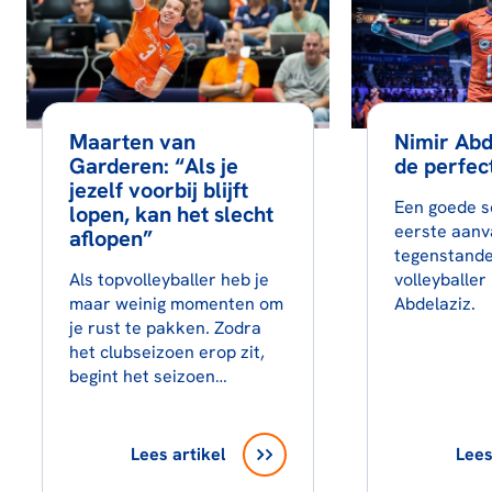
Maarten van
Nimir Abd
Garderen: “Als je
de perfec
jezelf voorbij blijft
Een goede se
lopen, kan het slecht
eerste aanv
aflopen”
tegenstande
Als topvolleyballer heb je
volleyballer
maar weinig momenten om
Abdelaziz.
je rust te pakken. Zodra
het clubseizoen erop zit,
begint het seizoen…
Lees artikel
Lees