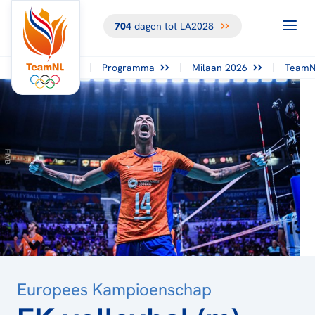
704
dagen tot LA2028
TERUG NAAR
HET
OVERZICHT
Programma
Milaan 2026
TeamN
Europees Kampioenschap