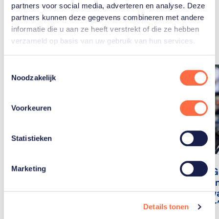
partners voor social media, adverteren en analyse. Deze
Gerelateerde
partners kunnen deze gegevens combineren met andere
artikelen
informatie die u aan ze heeft verstrekt of die ze hebben
Toon alle
verzameld op basis van uw gebruik van hun services.
Toestemmingsselectie
Noodzakelijk
Voorkeuren
Statistieken
Marketing
Dinja van Liere, de
Edward Ga
rijzende ster van de
wat je va
Nederlandse
wilde, kw
dressuur
bij elkaar
Details tonen