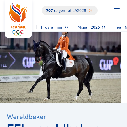
707
dagen tot LA2028
TERUG NAAR
HET
OVERZICHT
Programma
Milaan 2026
TeamN
Wereldbeker