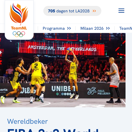
705
dagen tot LA2028
TERUG NAAR
HET
OVERZICHT
Programma
Milaan 2026
TeamN
Wereldbeker