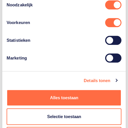
Bryan
Noodzakelijk
Alberts
Voorkeuren
Jan
Driessen
Statistieken
Toon alle 3
Marketing
Details tonen
Gerelateerde teams
Alles toestaan
Basketbal
mannen
Selectie toestaan
3x3