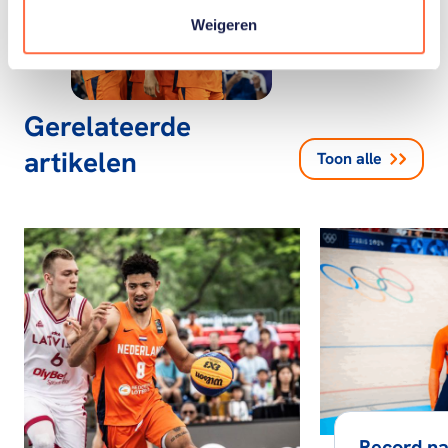
Weigeren
Gerelateerde
artikelen
Toon alle
Record na