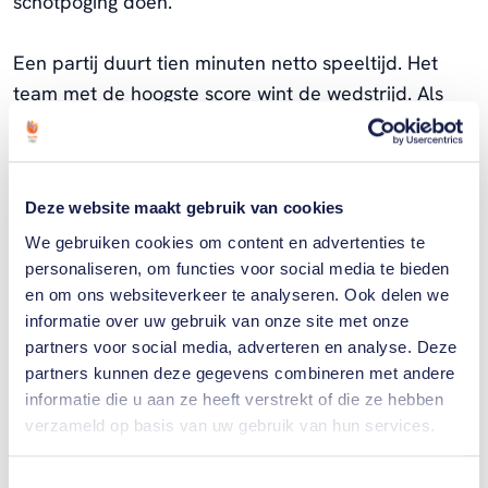
schotpoging doen.
Een partij duurt tien minuten netto speeltijd. Het
team met de hoogste score wint de wedstrijd. Als
een team binnen de reguliere speeltijd 21 punten of
meer scoort, wordt het ook als winnaar
aangewezen.
Deze website maakt gebruik van cookies
Als de stand aan het eind van de reguliere speeltijd
We gebruiken cookies om content en advertenties te
personaliseren, om functies voor social media te bieden
gelijk is, wordt er verlengd. Het eerste team dat in
en om ons websiteverkeer te analyseren. Ook delen we
de verlening twee punten scoort, wint de wedstrijd.
informatie over uw gebruik van onze site met onze
partners voor social media, adverteren en analyse. Deze
partners kunnen deze gegevens combineren met andere
informatie die u aan ze heeft verstrekt of die ze hebben
Gerelateerde sporters
verzameld op basis van uw gebruik van hun services.
Toestemmingsselectie