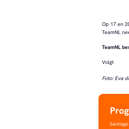
Op 17 en 20
TeamNL nee
TeamNL bes
Volgt
Foto: Eva d
Pro
Santiago