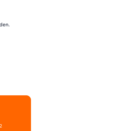
den.
2