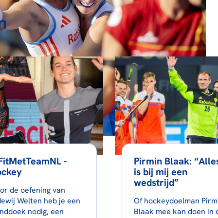
n
FitMetTeamNL -
Pirmin Blaak: “Alle
ockey
is bij mij een
wedstrijd”
or de oefening van
dewij Welten heb je een
Of hockeydoelman Pirm
nddoek nodig, een
Blaak mee kan doen in 