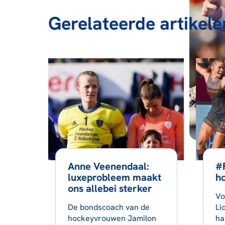
Gerelateerde artikele
Anne Veenendaal:
#
luxeprobleem maakt
h
ons allebei sterker
Vo
De bondscoach van de
Li
hockeyvrouwen Jamilon
ha