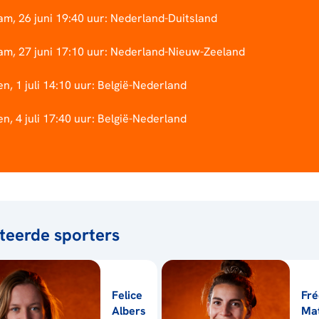
m, 26 juni 19:40 uur: Nederland-Duitsland
m, 27 juni 17:10 uur: Nederland-Nieuw-Zeeland
, 1 juli 14:10 uur: België-Nederland
, 4 juli 17:40 uur: België-Nederland
teerde sporters
Felice
Fré
Albers
Ma