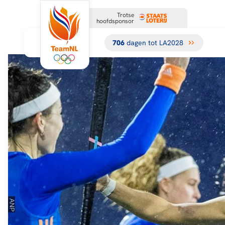
Trotse
hoofdsponsor
706
dagen tot LA2028