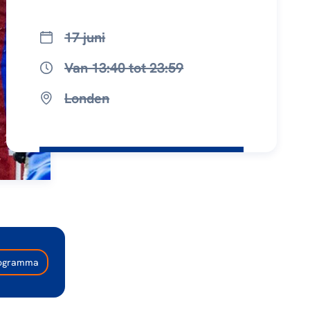
17 juni
Van 13:40 tot 23:59
Londen
programma