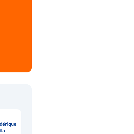
dérique
tla