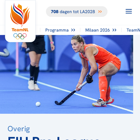
708
dagen tot LA2028
TERUG NAAR
HET
OVERZICHT
Programma
Milaan 2026
TeamN
Overig