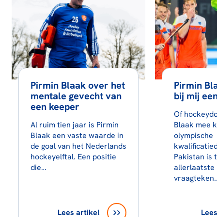
Pirmin Blaak over het
Pirmin Bla
mentale gevecht van
bij mij ee
een keeper
Of hockeydo
Al ruim tien jaar is Pirmin
Blaak mee k
Blaak een vaste waarde in
olympische
de goal van het Nederlands
kwalificatie
hockeyelftal. Een positie
Pakistan is 
die…
allerlaatst
vraagteken
Lees artikel
Lees