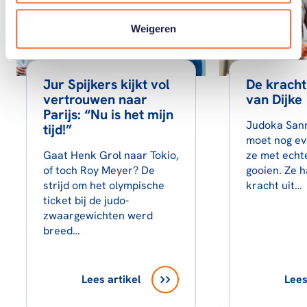
Weigeren
Jur Spijkers kijkt vol
De kracht
vertrouwen naar
van Dijke
Parijs: “Nu is het mijn
Judoka Sann
tijd!”
moet nog ev
Gaat Henk Grol naar Tokio,
ze met ech
of toch Roy Meyer? De
gooien. Ze h
strijd om het olympische
kracht uit…
ticket bij de judo-
zwaargewichten werd
breed…
Lees artikel
Lees