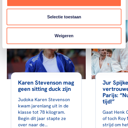
artikelen
Toon alle
Selectie toestaan
Weigeren
Karen Stevenson mag
Jur Spijke
geen sitting duck zijn
vertrouw
Parijs: “N
Judoka Karen Stevenson
tijd!”
kwam jarenlang uit in de
klasse tot 78 kilogram.
Gaat Henk G
Begin dit jaar stapte ze
of toch Roy
over naar de…
strijd om he