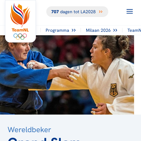
707
dagen tot LA2028
TERUG NAAR
HET
OVERZICHT
Programma
Milaan 2026
TeamN
Wereldbeker