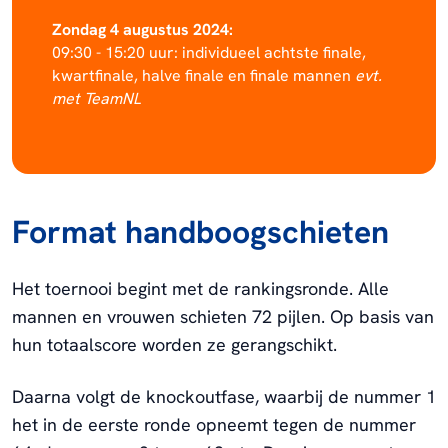
Zondag 4 augustus 2024:
09:30 - 15:20 uur: individueel achtste finale,
kwartfinale, halve finale en finale mannen
evt.
met TeamNL
Format handboogschieten
Het toernooi begint met de rankingsronde. Alle
mannen en vrouwen schieten 72 pijlen. Op basis van
hun totaalscore worden ze gerangschikt.
Daarna volgt de knockoutfase, waarbij de nummer 1
het in de eerste ronde opneemt tegen de nummer