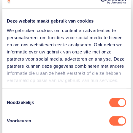
Bewegend vogeldoel
Deze website maakt gebruik van cookies
We gebruiken cookies om content en advertenties te
Handboogschieten stond voor het eerst op het
personaliseren, om functies voor social media te bieden
programma van de Olympische Spelen van 1900 in
en om ons websiteverkeer te analyseren. Ook delen we
informatie over uw gebruik van onze site met onze
Parijs. Daarna bleef de sport gehandhaafd in 1904,
partners voor social media, adverteren en analyse. Deze
1908 en 1920, maar daarna verdween het
partners kunnen deze gegevens combineren met andere
handboogschieten van de olympische kalender.
informatie die u aan ze heeft verstrekt of die ze hebben
verzameld op basis van uw gebruik van hun services.
In Antwerpen in 1920 won het Nederlandse
handboogteam een gouden medaille op het
Toestemmingsselectie
onderdeel bewegend vogeldoel 28 meter. Waar de
Noodzakelijk
term 'bewegend vogeldoel' vandaan kwam is nooit
echt duidelijk geworden. Er werd namelijk gewoon
Voorkeuren
geschoten op een normale schijf, met de blazoenen