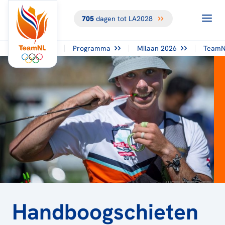
705
dagen tot LA2028
TERUG NAAR
HET
OVERZICHT
Programma
Milaan 2026
TeamN
Handboogschieten