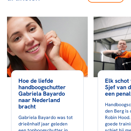
Hoe de liefde
Elk schot
handboogschutter
Sjef van 
Gabriela Bayardo
een penal
naar Nederland
Handboogsch
bracht
den Berg is 
Gabriela Bayardo was tot
Robin Hood. 
drieënhalf jaar geleden
goede traini
een topboogschutter in
schiet hij 