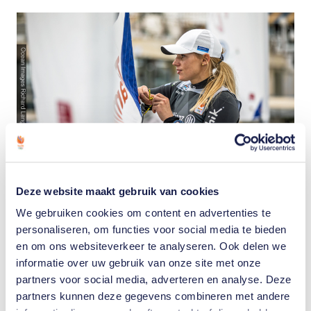
Na haar bevalling in 2022, keerde Marit
Bouwmeester razendsnel terug aan de top om
Deze website maakt gebruik van cookies
mee te doen aan haar vierde Olympische
Spelen. Maar door het moederschap was de
We gebruiken cookies om content en advertenties te
voorbereiding deze keer wel anders.
personaliseren, om functies voor social media te bieden
en om ons websiteverkeer te analyseren. Ook delen we
Lees haar verhaal
informatie over uw gebruik van onze site met onze
partners voor social media, adverteren en analyse. Deze
partners kunnen deze gegevens combineren met andere