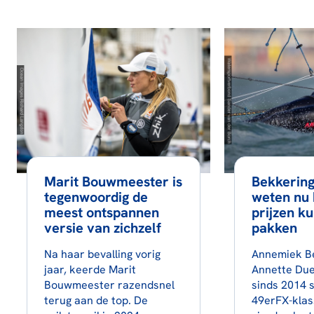
Marit Bouwmeester is
Bekkering
tegenwoordig de
weten nu 
meest ontspannen
prijzen k
versie van zichzelf
pakken
Na haar bevalling vorig
Annemiek B
jaar, keerde Marit
Annette Duet
Bouwmeester razendsnel
sinds 2014 
terug aan de top. De
49erFX-klas