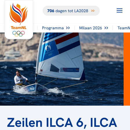
706
dagen tot LA2028
TERUG NAAR
HET
OVERZICHT
Programma
Milaan 2026
TeamN
Zeilen ILCA 6, ILCA