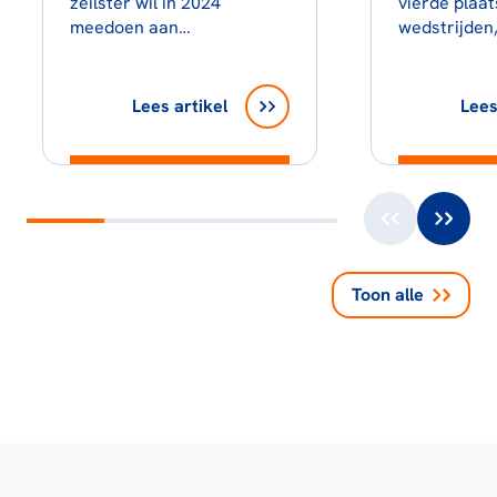
zeilster wil in 2024
vierde plaat
meedoen aan…
wedstrijden
Lees artikel
Lees
Toon alle