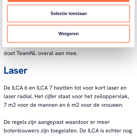
ILCA 6 (v), ILCA 7 (m),
49erFX
(v),
49er
(m), windsurfen
Selectie toestaan
(iQfoil, m/v), kitesurfen (Formula Kite, m/v), Nacra 17
(mixed), 470 (mixed).
Weigeren
Behalve in de 470 en de Formula Kite voor mannen
doet TeamNL overal aan mee.
Laser
De ILCA 6 en ILCA 7 heetten tot voor kort laser en
laser radial. Het cijfer staat voor het zeiloppervlak,
7 m2 voor de mannen en 6 m2 voor de vrouwen.
De regels zijn aangepast waardoor er meer
botenbouwers zijn toegelaten. De ILCA is echter nog