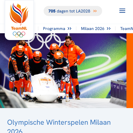
705
dagen tot LA2028
TERUG NAAR
HET
OVERZICHT
Programma
Milaan 2026
TeamN
Olympische Winterspelen Milaan
2026