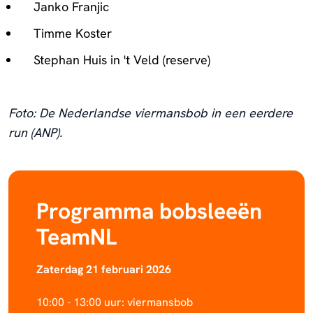
Janko Franjic
Timme Koster
Stephan Huis in 't Veld (reserve)
Foto: De Nederlandse viermansbob in een eerdere
run (ANP).
Programma bobsleeën
TeamNL
Zaterdag 21 februari 2026
10:00 - 13:00 uur: viermansbob