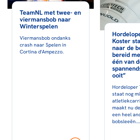
TeamNL met twee- en
viermansbob naar
Winterspelen
Hordelop
Viermansbob ondanks
Koster st
crash naar Spelen in
naar de b
Cortina d'Ampezzo.
bereid me
één van d
spannends
ooit”
Hordeloper
staat nog mi
atletiekcarr
maakt nu de
een heel an
bobsleeën.