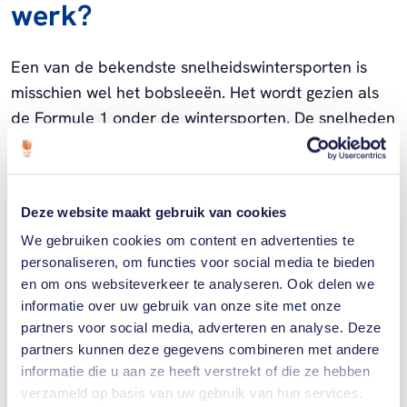
werk?
Een van de bekendste snelheidswintersporten is
misschien wel het bobsleeën. Het wordt gezien als
de Formule 1 onder de wintersporten. De snelheden
die worden bereikt op het ijsparcours zijn
onvoorstelbaar. Er gebeurt van alles in de bob wat
je niet ziet. Maar hoe werkt deze sport nu eigenlijk?
Deze website maakt gebruik van cookies
We zochten het voor je uit.
We gebruiken cookies om content en advertenties te
Staande start
personaliseren, om functies voor social media te bieden
en om ons websiteverkeer te analyseren. Ook delen we
Een bob glijdt over twee glij-ijzers over het parcours.
informatie over uw gebruik van onze site met onze
partners voor social media, adverteren en analyse. Deze
De voorste twee zijn draaibaar. Op die manier kan
partners kunnen deze gegevens combineren met andere
er op de baan worden gestuurd. Bij het bobsleeën
informatie die u aan ze heeft verstrekt of die ze hebben
begint het op de baan langzaam, maar na de sprint
verzameld op basis van uw gebruik van hun services.