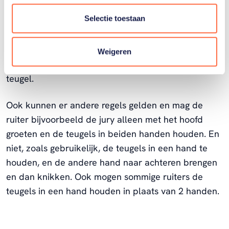
juiste grade te worden ingedeeld. Bij hulpmiddelen
Selectie toestaan
moet je bijvoorbeeld denken aan magnetische
beugels, waardoor de laars van de ruiter (met
magneet in zool) op z’n plek blijft zitten, aangepaste
Weigeren
zadels en gebruik van zweep of een knoop in de
teugel.
Ook kunnen er andere regels gelden en mag de
ruiter bijvoorbeeld de jury alleen met het hoofd
groeten en de teugels in beiden handen houden. En
niet, zoals gebruikelijk, de teugels in een hand te
houden, en de andere hand naar achteren brengen
en dan knikken. Ook mogen sommige ruiters de
teugels in een hand houden in plaats van 2 handen.