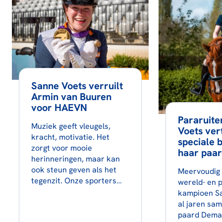
Sanne Voets verruilt
Armin van Buuren
voor HAEVN
Pararuite
Muziek geeft vleugels,
Voets ver
kracht, motivatie. Het
speciale 
zorgt voor mooie
haar paa
herinneringen, maar kan
ook steun geven als het
Meervoudig 
tegenzit. Onze sporters…
wereld- en 
kampioen Sa
al jaren sa
paard Deman