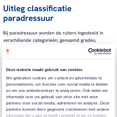
Uitleg classificatie
paradressuur
Bij paradressuur worden de ruiters ingedeeld in
verschillende categorieën, genaamd grades,
afhankelijk van de ernst van hun beperking.
Grade I
:
Voor ruiters met de zwaarste
beperkingen, vaak rolstoelgebruikers met
Deze website maakt gebruik van cookies
beperkte controle over hun romp en
We gebruiken cookies om content en advertenties te
ledematen.
personaliseren, om functies voor social media te bieden
en om ons websiteverkeer te analyseren. Ook delen we
Grade II
:
Ruiters met ernstige beperkingen
informatie over uw gebruik van onze site met onze
in hun benen en romp, vaak
partners voor social media, adverteren en analyse. Deze
partners kunnen deze gegevens combineren met andere
rolstoelgebruikers.
informatie die u aan ze heeft verstrekt of die ze hebben