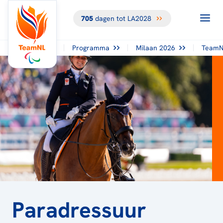
705
dagen tot LA2028
TERUG NAAR
HET
OVERZICHT
Programma
Milaan 2026
TeamN
Paradressuur