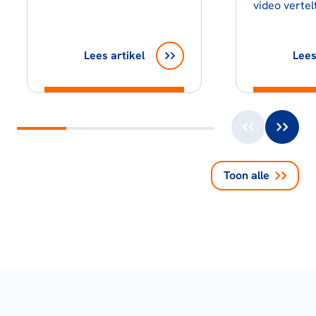
video vertel
Lees artikel
Lees
Toon alle