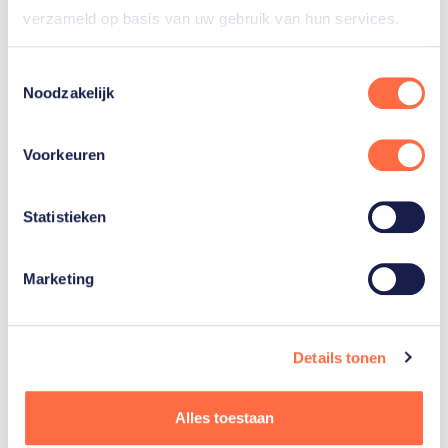
verzameld op basis van uw gebruik van hun services.
Grade III
:
Ruiters met ernstige beperkingen
in hun benen en matige beperkingen in
Toestemmingsselectie
romp of armen.
Noodzakelijk
Grade IV
:
Voor ruiters met ernstige
Voorkeuren
beperkingen in twee ledematen of blinde
ruiters.
Statistieken
Grade V
:
Ruiters met lichte beperkingen in
één of meerdere ledematen of
Marketing
slechtzienden.
Details tonen
Paradressuurruiters kunnen gebruik maken van
hulpmiddelen of aanpassingen, afhankelijk van hun
Alles toestaan
beperkingen, en worden vooraf gekeurd om in de