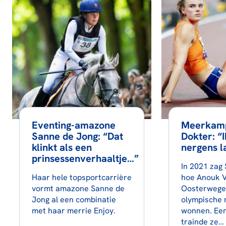
Eventing-amazone
Meerkamp
Sanne de Jong: “Dat
Dokter: “I
klinkt als een
nergens l
prinsessenverhaaltje…”
In 2021 zag 
Haar hele topsportcarrière
hoe Anouk 
vormt amazone Sanne de
Oosterwege
Jong al een combinatie
olympische 
met haar merrie Enjoy.
wonnen. Een
trainde ze…