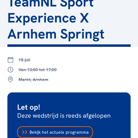
TeamNL Sport
Experience X
Arnhem Springt
15 juli
Van 13:00 tot 17:00
Markt, Arnhem
Let op!
Deze wedstrijd is reeds afgelopen
Bekijk het actuele programma