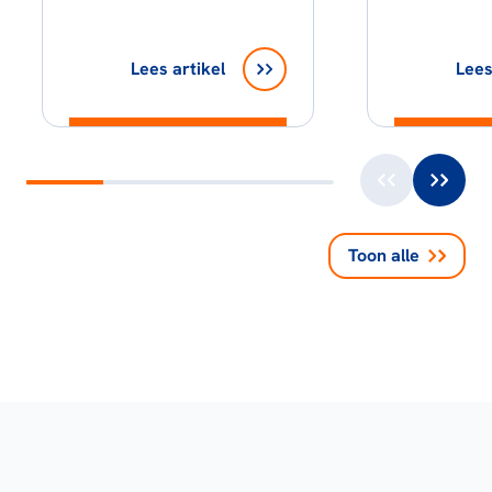
Lees artikel
Lees
Toon alle