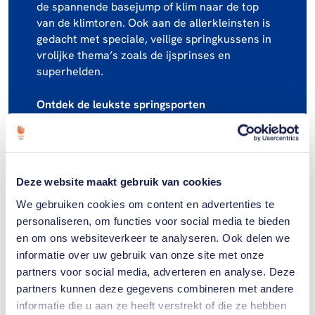
de spannende basejump of klim naar de top
van de klimtoren. Ook aan de allerkleinsten is
gedacht met speciale, veilige springkussens in
vrolijke thema’s zoals de ijsprinses en
superhelden.
Ontdek de leukste springsporten
Arnhem Springt is méér dan alleen
springkussens. We leggen deze middag de link
naar sporten waarbij je voeten van de vloer
gaan! Probeer de nieuwste trend hobby horsing
Deze website maakt gebruik van cookies
(stokpaardrijden), scoor punten bij 3x3
basketbal of test hoe hoog jij kunt springen bij
We gebruiken cookies om content en advertenties te
het hoogspringen.
personaliseren, om functies voor social media te bieden
en om ons websiteverkeer te analyseren. Ook delen we
Spectaculaire BMX Stuntshow en Big Air Bag
informatie over uw gebruik van onze site met onze
Als klap op de vuurpijl kun je kijken naar
partners voor social media, adverteren en analyse. Deze
professionele BMX-ers die de meest
partners kunnen deze gegevens combineren met andere
waanzinnige trucs en sprongen laten zien op
informatie die u aan ze heeft verstrekt of die ze hebben