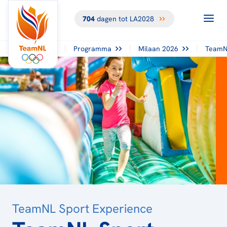
704
dagen tot LA2028
TERUG NAAR
HET
OVERZICHT
Programma
Milaan 2026
TeamN
TeamNL Sport Experience