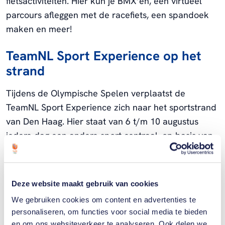
fietsactiviteiten. Hier kun je BMX’en, een virtueel
parcours afleggen met de racefiets, een spandoek
maken en meer!
TeamNL Sport Experience op het
strand
Tijdens de Olympische Spelen verplaatst de
TeamNL Sport Experience zich naar het sportstrand
van Den Haag. Hier staat van 6 t/m 10 augustus
iedere dag een andere sport centraal, op basis van
het speelschema Parijs waar onze TeamNL atleten
in actie komen.
Deze website maakt gebruik van cookies
Naast deze sport zijn er nog meer sportactiviteiten
We gebruiken cookies om content en advertenties te
te doen en is er ook een groot scherm te vinden
personaliseren, om functies voor social media te bieden
waar we met elkaar de sport in Parijs kunnen
en om ons websiteverkeer te analyseren. Ook delen we