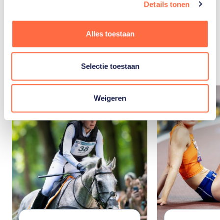
Details tonen
Gerelateerde
Alles toestaan
artikelen
Toon alle
Selectie toestaan
Weigeren