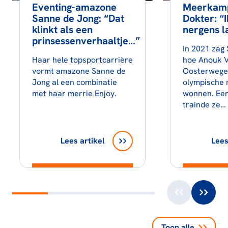
Eventing-amazone
Meerkamp
Sanne de Jong: “Dat
Dokter: “I
klinkt als een
nergens l
prinsessenverhaaltje…”
In 2021 zag 
Haar hele topsportcarrière
hoe Anouk 
vormt amazone Sanne de
Oosterwege
Jong al een combinatie
olympische 
met haar merrie Enjoy.
wonnen. Een
trainde ze…
Lees artikel
Lees
Toon alle