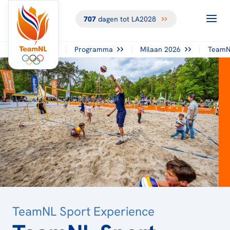
707
dagen tot LA2028
TERUG NAAR
HET
OVERZICHT
Programma
Milaan 2026
TeamN
TeamNL Sport Experience