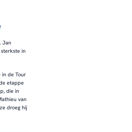
e
. Jan
sterkste in
 in de Tour
sde etappe
p, die in
Mathieu van
ze droeg hij