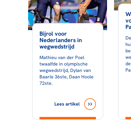
W
vo
Pa
Bijrol voor
De
Nederlanders in
hu
wegwedstrijd
be
we
Mathieu van der Poel
de
twaalfde in olympische
Par
wegwedstrijd, Dylan van
Baarle 36ste, Daan Hoole
72ste.
Lees artikel