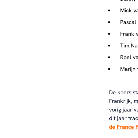
Mick v
Pascal
Frank 
Tim Na
Roel v
Marijn 
De koers sta
Frankrijk, 
vorig jaar 
dit jaar tr
de France