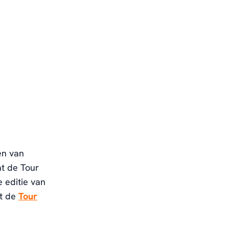
en van
t de Tour
e editie van
rt de
Tour