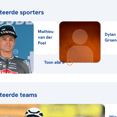
teerde sporters
Mathieu
Dylan
van der
Groen
Poel
Toon alle 5
teerde teams
Wie