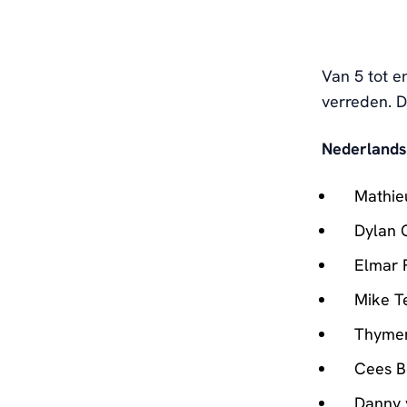
Van 5 tot e
verreden. De
Nederlands
Mathieu
Dylan 
Elmar 
Mike T
Thymen
Cees B
Danny 