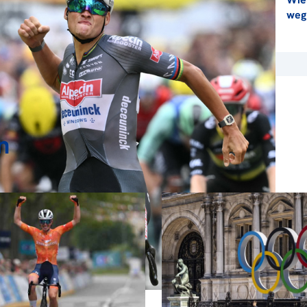
weg
n