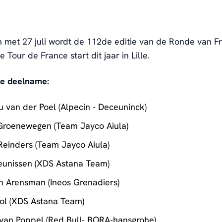
n met 27 juli wordt de
112de editie van de
Ronde van Fr
 Tour de France start dit jaar in Lille.
e deelname:
 van der Poel (Alpecin - Deceuninck)
Groenewegen (Team Jayco Aiula)
Reinders (Team Jayco Aiula)
eunissen (XDS Astana Team)
 Arensman (Ineos Grenadiers)
ol (XDS Astana Team)
van Poppel (Red Bull- BORA-hansgrohe)