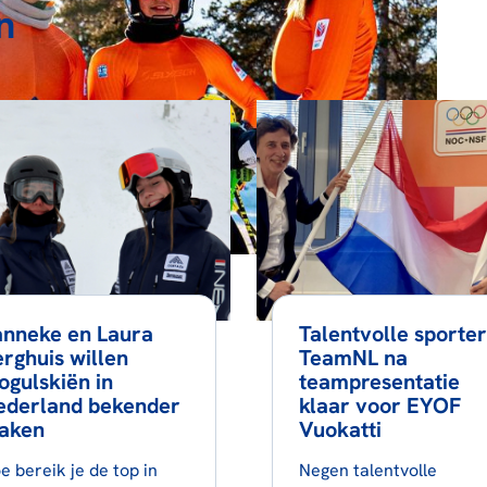
n
anneke en Laura
Talentvolle sporter
rghuis willen
TeamNL na
gulskiën in
teampresentatie
ederland bekender
klaar voor EYOF
aken
Vuokatti
e bereik je de top in
Negen talentvolle