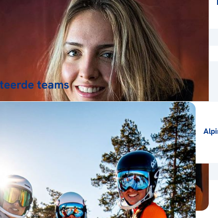
teerde teams
Alp