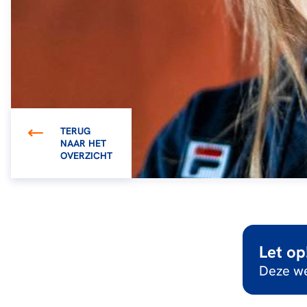
TERUG
NAAR HET
OVERZICHT
Let op
Deze we