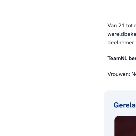
Van 21 tot e
wereldbeke
deelnemer
TeamNL bes
Vrouwen: N
Gerela