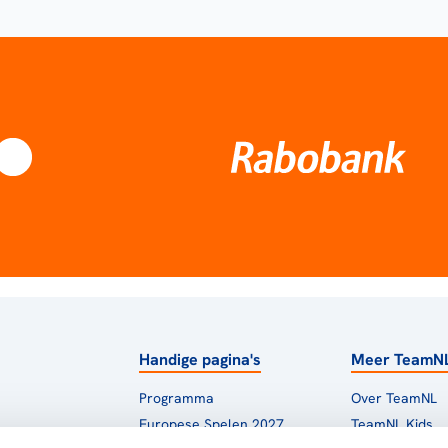
Handige pagina's
Meer TeamN
Programma
Over TeamNL
Europese Spelen 2027
TeamNL Kids