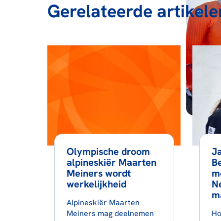
Gerelateerde artikele
Olympische droom
J
alpineskiër Maarten
Be
Meiners wordt
mo
werkelijkheid
N
m
Alpineskiër Maarten
Meiners mag deelnemen
Ho