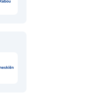
Rabou
ineskiën