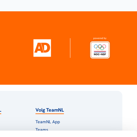
L
Volg TeamNL
TeamNL App
Teams