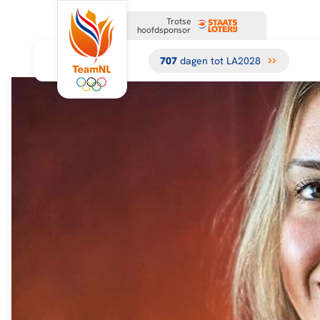
Trotse
hoofdsponsor
707
dagen tot LA2028