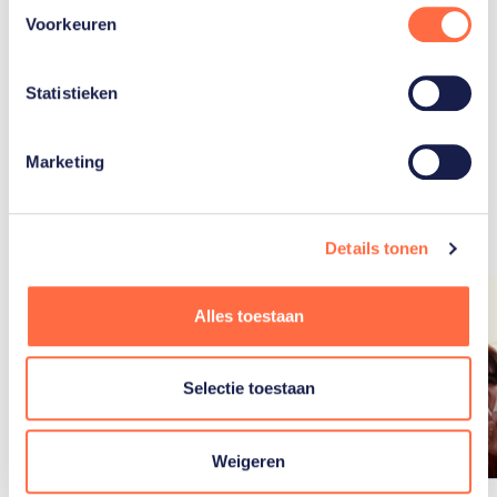
Voorkeuren
Statistieken
Gerelateerde
Marketing
artikelen
Toon alle
Details tonen
Alles toestaan
Selectie toestaan
Weigeren