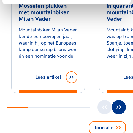
Mosselen plukken
In quaran
met mountainbiker
mountainb
Milan Vader
Vader
Mountainbiker Milan Vader
Mountainbik
kende een bewogen jaar,
was op trai
waarin hij op het Europees
Spanje, toen
kampioenschap brons won
slot ging. In
én een nominatie voor de…
weer in zijn
Lees artikel
Lees
Toon alle