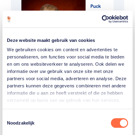
Puck
Pieterse
Anne
Deze website maakt gebruik van cookies
Terpstra
We gebruiken cookies om content en advertenties te
personaliseren, om functies voor social media te bieden
Toon alle 5
en om ons websiteverkeer te analyseren. Ook delen we
informatie over uw gebruik van onze site met onze
partners voor social media, adverteren en analyse. Deze
partners kunnen deze gegevens combineren met andere
informatie die u aan ze heeft verstrekt of die ze hebben
Gerelateerde teams
verzameld op basis van uw gebruik van hun services.
Toestemmingsselectie
Noodzakelijk
Mountainbike