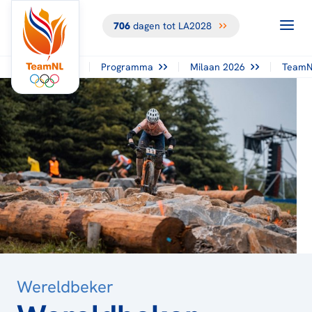
706
dagen tot LA2028
TERUG NAAR
HET
OVERZICHT
Programma
Milaan 2026
TeamN
Wereldbeker