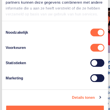
partners kunnen deze gegevens combineren met andere
informatie die u aan ze heeft verstrekt of die ze hebben
verzameld op basis van uw gebruik van hun services.
Toestemmingsselectie
Noodzakelijk
Voorkeuren
Snowboar
Statistieken
Michelle 
derde kee
Spelen
Snowboardster
Marketing
Michelle Dekker:
Michelle De
“Mijn zaken zelf
opmaken vo
regelen geeft me
deelname a
Details tonen
vrijheid”
Olympische 
NOC*NSF he
Als enige Nederlander in