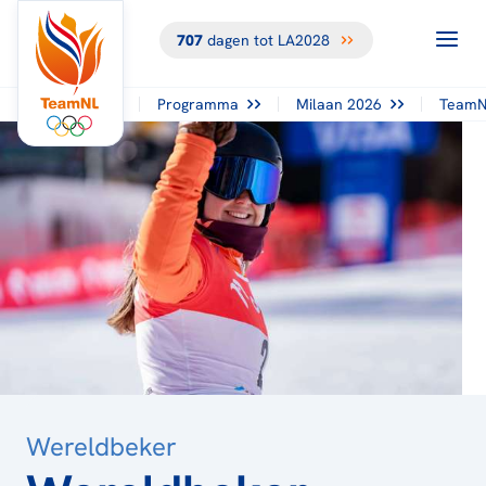
707
dagen tot LA2028
TERUG NAAR
HET
OVERZICHT
Programma
Milaan 2026
TeamN
Wereldbeker