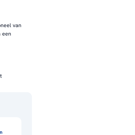
oneel van
n een
t
n