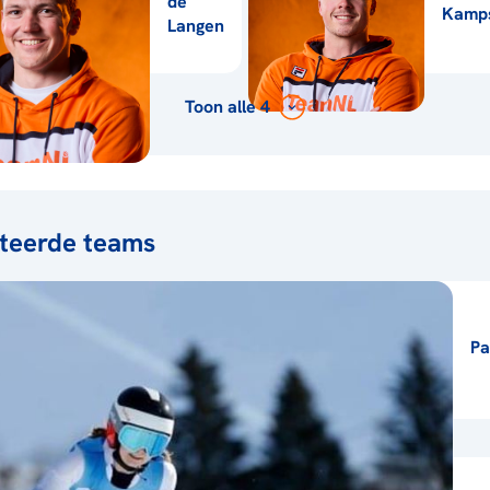
de
Kamp
Langen
Toon alle 4
teerde teams
Pa