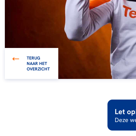
TERUG
NAAR HET
OVERZICHT
Let op
Deze we