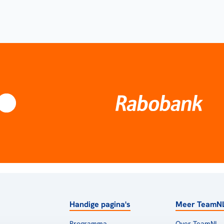
Handige pagina's
Meer TeamN
Programma
Over TeamNL