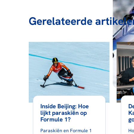
Gerelateerde artikele
Inside Beijing: Hoe
De
lijkt paraskiën op
K
Formule 1?
g
Paraskiën en Formule 1
Ho