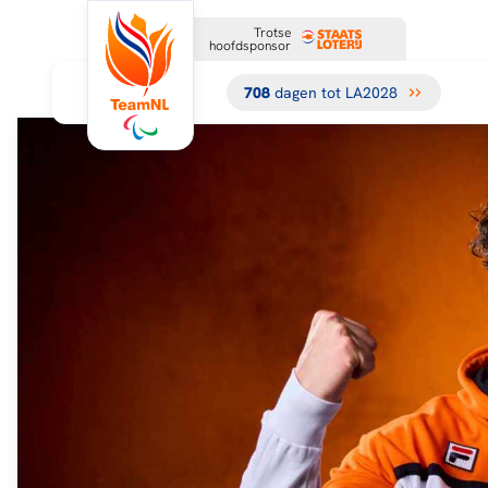
Trotse
hoofdsponsor
708
dagen tot LA2028