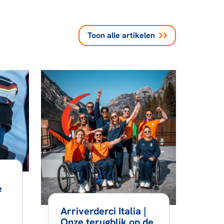
Toon alle
artikelen
e
Arriverderci Italia |
Onze terugblik op de