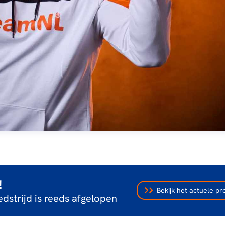
!
Bekijk het actuele 
dstrijd is reeds afgelopen