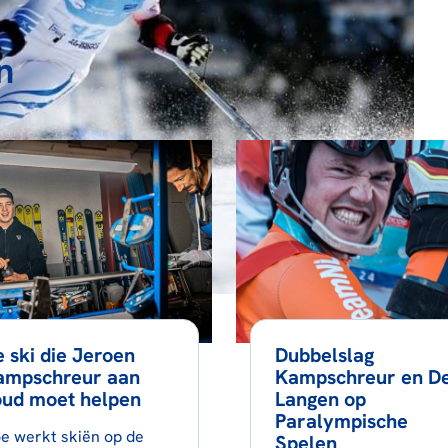
n
 ski die Jeroen
Dubbelslag
ampschreur aan
Kampschreur en D
oud moet helpen
Langen op
Paralympische
e werkt skiën op de
Spelen