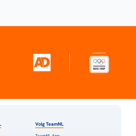
L
Volg TeamNL
TeamNL App