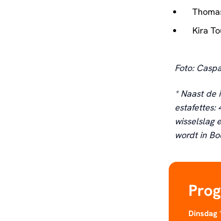
Thomas
Kira To
Foto: Caspa
* Naast de 
estafettes: 
wisselslag 
wordt in B
Pro
Dinsdag 