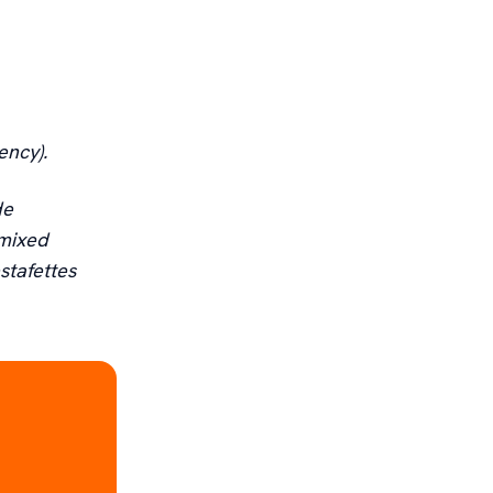
ency).
de
 mixed
stafettes