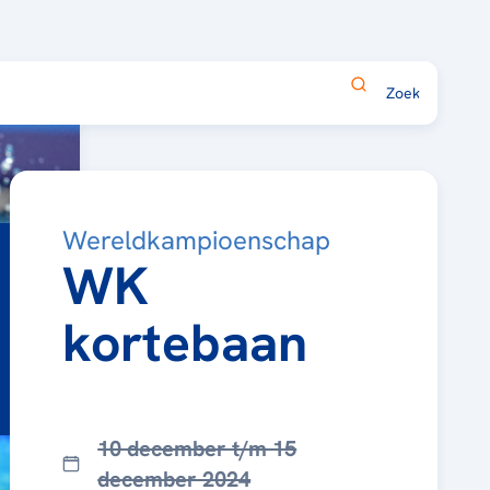
Wereldkampioenschap
WK
kortebaan
10 december t/m 15
december 2024