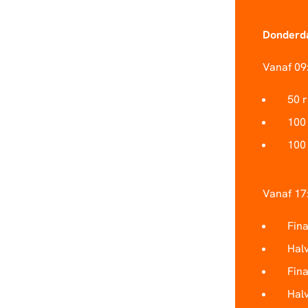
Donderd
Vanaf 09
50 
100
100
Vanaf 17:
Fina
Halv
Fin
Halv