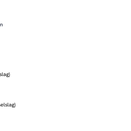
en
lag)
elslag)