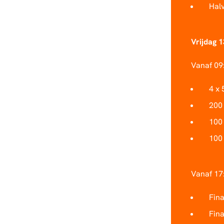
Hal
Vrijdag 
Vanaf 09
4 x 
200
100 
100
Vanaf 17:
Fina
Fin