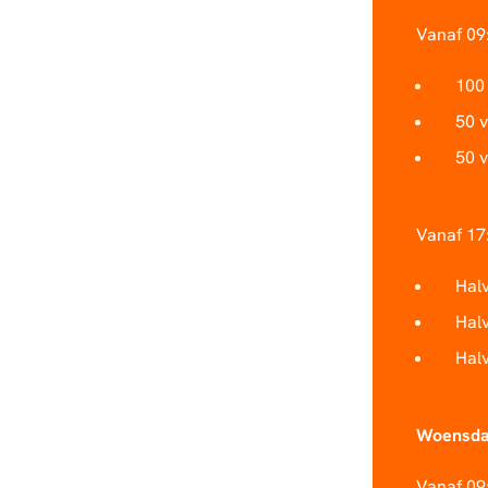
Vanaf 09
100
50 
50 
Vanaf 17:
Halv
Halv
Halv
Woensda
Vanaf 09