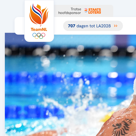
Trotse
hoofdsponsor
707
dagen tot LA2028