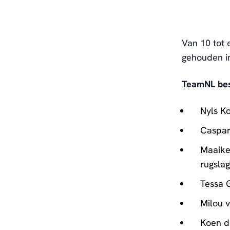
Van 10 tot
gehouden i
TeamNL best
Nyls Ko
Caspar
Maaike
rugslag
Tessa G
Milou v
Koen d