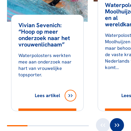
Waterpolo
Moolhuijz
en al
wereldka
Vivian Sevenich:
“Hoop op meer
Waterpolost
onderzoek naar het
Moolhuijzen 
vrouwenlichaam”
maar behoor
de vaste kr
Waterpolosters werkten
Nederlands 
mee aan onderzoek naar
komt…
hart van vrouwelijke
topsporter.
Lees artikel
Lees