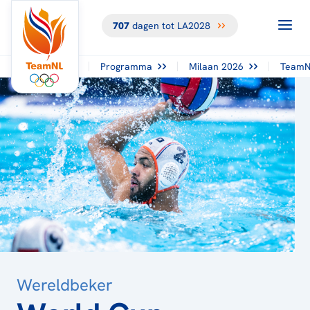
707
dagen tot LA2028
TERUG NAAR
HET
OVERZICHT
Programma
Milaan 2026
TeamN
Wereldbeker