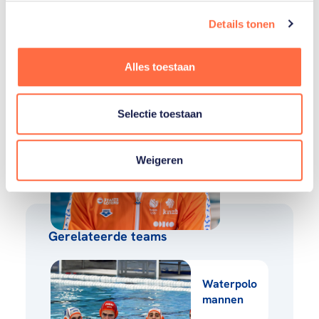
Lars
ten
Details tonen
Broek
Alles toestaan
Kas
te
Riele
Selectie toestaan
Toon alle 13
Weigeren
Gerelateerde teams
Waterpolo
mannen