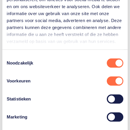
en om ons websiteverkeer te analyseren. Ook delen we
kampioenschap toonde de ploeg al dat ze Servië
informatie over uw gebruik van onze site met onze
tegenstand kunnen bieden: in de groepsfase werd
partners voor social media, adverteren en analyse. Deze
het een gelijkspel van 13-13 tegen de latere
partners kunnen deze gegevens combineren met andere
Europees kampioen. Dat resultaat geeft
informatie die u aan ze heeft verstrekt of die ze hebben
vertrouwen.
verzameld op basis van uw gebruik van hun services.
De beste zes landen plaatsen zich voor de World
Toestemmingsselectie
Cup Final, die van 22 tot en met 26 juli in Sydney
Noodzakelijk
plaatsvindt (bron: KNZB).
Voorkeuren
Foto: Bilal Gbadamassi (ANP).
Statistieken
Gerelateerde sporters
Marketing