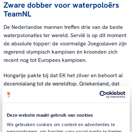
Zware dobber voor waterpoloërs
TeamNL
De Nederlandse mannen treffen drie van de beste
waterpolonaties ter wereld. Servië is op dit moment
de absolute topper: de voormalige Joegoslaven zijn
regerend olympisch kampioen én kroonden zich
recent nog tot Europees kampioen.
Hongarije pakte bij dat EK het zilver en behoort al
decennialang tot de wereldtop. Griekenland, dat
brons veroverde op het Europees kampioenschap,
treedt aan op eigen bodem in Alexandroupoli en zal
extra gemotiveerd zijn.
Deze website maakt gebruik van cookies
Nederland staat voor een flinke uitdaging, maar is
We gebruiken cookies om content en advertenties te
niet kansloos. Op het recente Europees
personaliseren, om functies voor social media te bieden