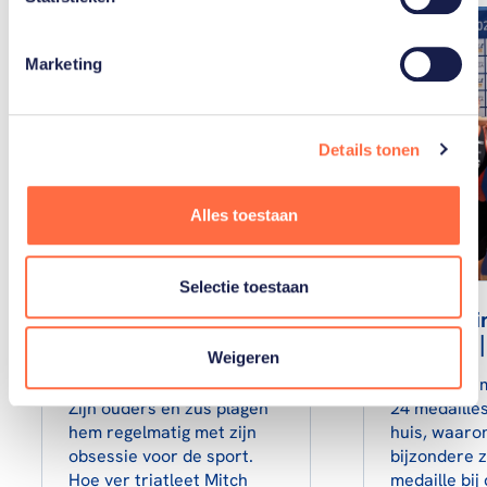
Marketing
Details tonen
Alles toestaan
Selectie toestaan
Mitch Kolkman:
TeamNL i
kotsen voor de
spotlight |
Weigeren
allesbepalende race
In totaal na
Zijn ouders en zus plagen
24 medaille
hem regelmatig met zijn
huis, waaro
obsessie voor de sport.
bijzondere z
Hoe ver triatleet Mitch
medaille bij