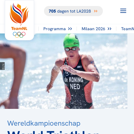
705
dagen tot LA2028
TERUG NAAR
HET
OVERZICHT
Programma
Milaan 2026
TeamN
Wereldkampioenschap