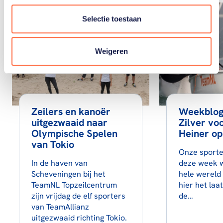
Selectie toestaan
Weigeren
Zeilers en kanoër
Weekblog
uitgezwaaid naar
Zilver vo
Olympische Spelen
Heiner o
van Tokio
Onze sport
In de haven van
deze week w
Scheveningen bij het
hele wereld 
TeamNL Topzeilcentrum
hier het laa
zijn vrijdag de elf sporters
de…
van TeamAllianz
uitgezwaaid richting Tokio.