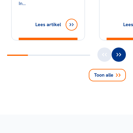
In…
Lees artikel
Lees
Toon alle