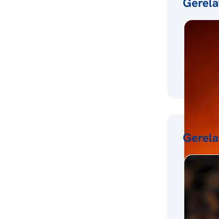
Gerela
Gerela