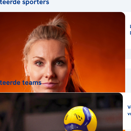
teerde sporters
teerde teams
V
v