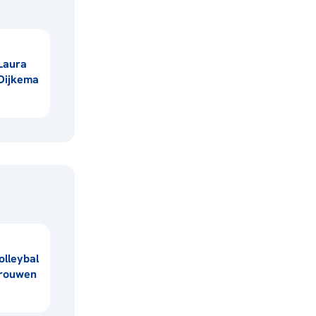
Laura
Dijkema
olleybal
rouwen