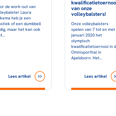
kwalificatietoernoo
or de work-out van
van onze
lleybalster Laura
volleybalsters!
jkema heb je een
astiek of een dumbbell
Onze volleybalsters
dig, maar het kan ook
spelen van 7 tot en met
t…
januari 2020 het
olympisch
kwalificatietoernooi in 
Omnisporthal in
Apeldoorn. Het…
Lees artikel
Lees artikel