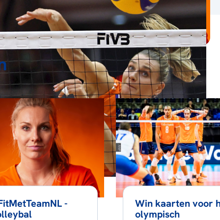
n
FitMetTeamNL -
Win kaarten voor 
lleybal
olympisch