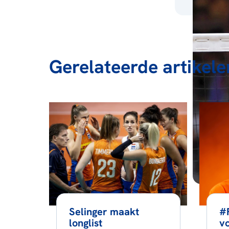
Gerelateerde artikele
Selinger maakt
#
longlist
vo